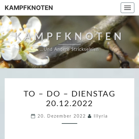
Skip
KAMPFKNOTEN
Togg
to
navi
content
KAMPFKNOTEN
…und Andere Strickseleien
T
TO – DO – DIENSTAG
O
20.12.2022
–
D
20. Dezember 2022
Illyria
O
–
D