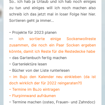
So.. ich hab ja Urlaub und ich hab noch einiges
I
zu tun und einiges will ich noch machen also
E
schreib ich das jetzt mal in loser Folge hier hier.
N
Sortieren geht ja immer…
S
T
– Projekte für 2023 planen
A
—
ich sortierte einige Sockenwollreste
G
zusammen, die noch ein Paar Socken ergeben
2
könnte, damit ich Reste für die Restedecke habe
0
– das Gartenbuch fertig machen
.
– Gartenlektüre lesen
1
– Bücher von der Liste runterlesen
2
– im Bujo den Kalender neu einkleben (da ist
.
doch wirklich der für 2022 reingeraten?!)
2
– Termine im BuJo eintragen
0
– Flurpinnwand aufräumen
2
– Termine machen (osteo, Frauen- und Zahndoc)