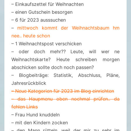
2
– Einkaufszettel für Weihnachten
– einen Gutschein besorgen
– 6 für 2023 ausssuchen
–
mittwoch kommt der Weihnachtsbaum hm
nee.. heute schon
– 1 Weihnachtspost verschicken
– oder doch mehr?? Leute, will wer ne
Weihnachtskarte? Heute schreiben morgen
abschicken sollte doch noch passen?
– Blogbeiträge: Statistik, Abschluss, Pläne,
Jahresrückblick
– Neue Kategorien für 2023 im Blog einrichten
– das Haupmenu oben nochmal prüfen.. da
fehlen Links
– Frau Hund knuddeln
– mit den Kindern zocken
– den Mann rütteln, weil der mir zu sehr im