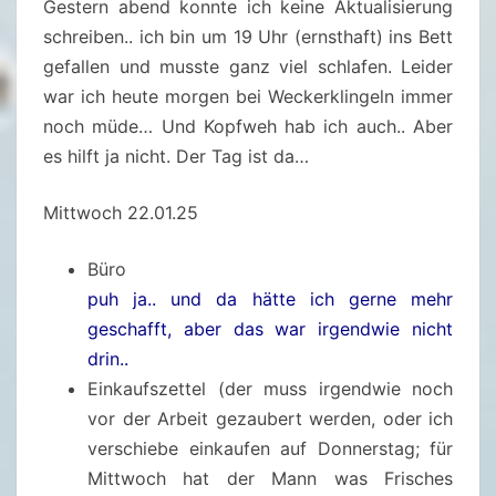
Gestern abend konnte ich keine Aktualisierung
O
schreiben.. ich bin um 19 Uhr (ernsthaft) ins Bett
N
gefallen und musste ganz viel schlafen. Leider
N
war ich heute morgen bei Weckerklingeln immer
E
noch müde… Und Kopfweh hab ich auch.. Aber
R
es hilft ja nicht. Der Tag ist da…
S
T
Mittwoch 22.01.25
A
G
Büro
,
puh ja.. und da hätte ich gerne mehr
2
geschafft, aber das war irgendwie nicht
3
drin..
.
Einkaufszettel (der muss irgendwie noch
0
vor der Arbeit gezaubert werden, oder ich
1
verschiebe einkaufen auf Donnerstag; für
.
Mittwoch hat der Mann was Frisches