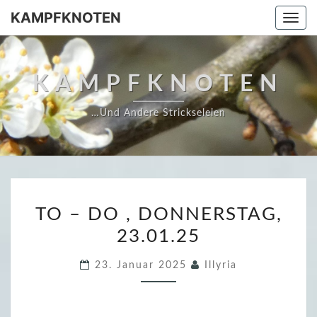
Skip
KAMPFKNOTEN
Togg
to
navi
content
KAMPFKNOTEN
…und Andere Strickseleien
T
TO – DO , DONNERSTAG,
O
23.01.25
–
D
23. Januar 2025
Illyria
O
,
D