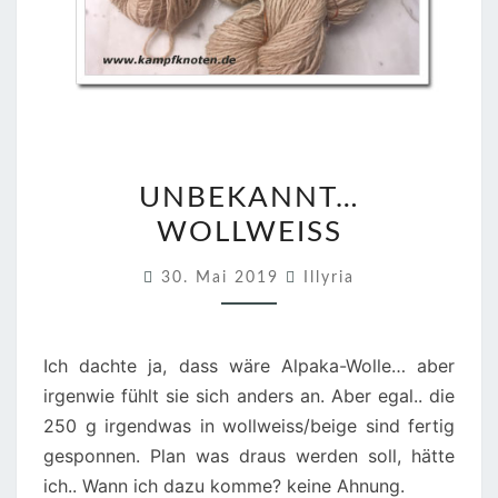
U
UNBEKANNT…
N
WOLLWEISS
B
E
30. Mai 2019
Illyria
K
A
N
Ich dachte ja, dass wäre Alpaka-Wolle… aber
N
irgenwie fühlt sie sich anders an. Aber egal.. die
T
250 g irgendwas in wollweiss/beige sind fertig
…
gesponnen. Plan was draus werden soll, hätte
W
ich.. Wann ich dazu komme? keine Ahnung.