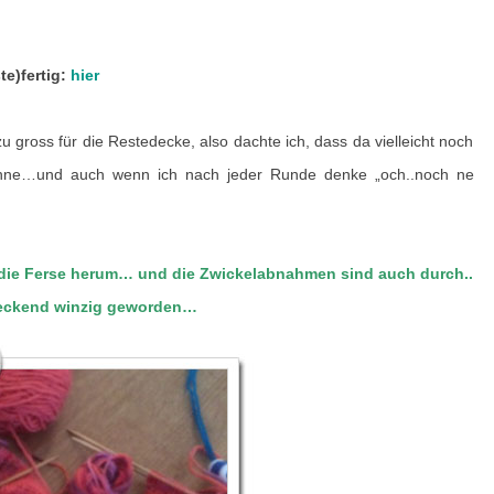
e)fertig:
hier
 gross für die Restedecke, also dachte ich, dass da vielleicht noch
nne…und auch wenn ich nach jeder Runde denke „och..noch ne
e Ferse herum… und die Zwickelabnahmen sind auch durch..
hreckend winzig geworden…