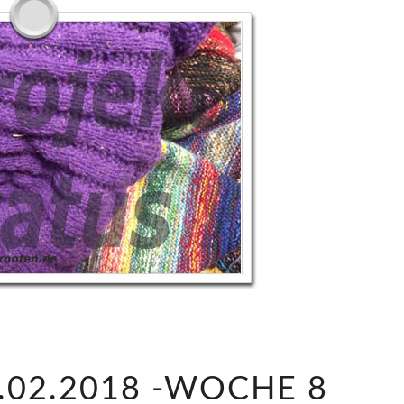
U
.02.2018 -WOCHE 8
P