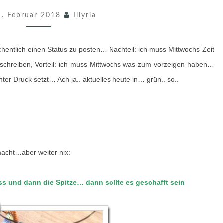
D
1. Februar 2018
Illyria
A
T
hentlich einen Status zu posten… Nachteil: ich muss Mittwochs Zeit
E
schreiben, Vorteil: ich muss Mittwochs was zum vorzeigen haben…
2
ter Druck setzt… Ach ja.. aktuelles heute in… grün.. so..
1
.
0
2
.
acht…aber weiter nix:
2
0
uss und dann die Spitze… dann sollte es geschafft sein
1
8
-