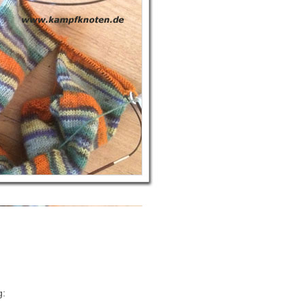
W
O
C
H
E
8
g: