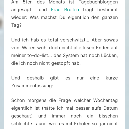
Am 5ten des Monats ist Tagebuchbloggen
–
angesagt… und
Frau Brüllen
fragt bestimmt
0
wieder: Was machst Du eigentlich den ganzen
5
Tag?
.
A
Und ich hab es total verschwitzt… Aber sowas
U
von. Waren wohl doch nicht alle losen Enden auf
G
meiner to-do-list… das System hat noch Lücken,
U
die ich noch nicht gestopft hab.
S
T
Und deshalb gibt es nur eine kurze
2
Zusammenfassung:
0
2
Schon morgens die Frage welcher Wochentag
1
eigentlich ist (hätte ich mal besser aufs Datum
geschaut) und immer noch ein bisschen
schlechte Laune, weil es mit Erholen so gar nicht