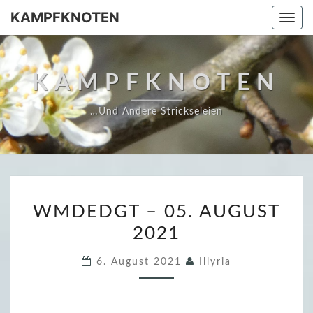
Skip
KAMPFKNOTEN
Togg
to
navi
content
KAMPFKNOTEN
…und Andere Strickseleien
W
WMDEDGT – 05. AUGUST
M
2021
D
E
6. August 2021
Illyria
D
G
T