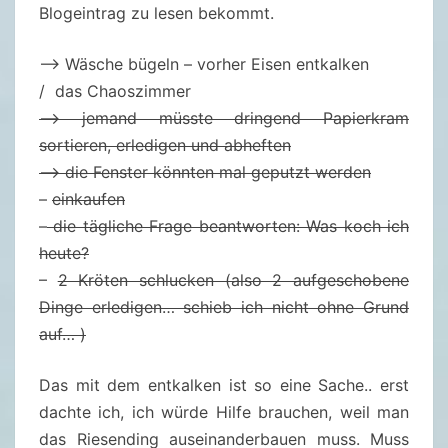
U
Blogeintrag zu lesen bekommt.
R
L
–> Wäsche bügeln – vorher Eisen entkalken
A
/ das Chaoszimmer
U
–> jemand müsste dringend Papierkram
B
sortieren, erledigen und abheften
L
–> die Fenster könnten mal geputzt werden
E
–
einkaufen
T
–
die tägliche Frage beantworten: Was koch ich
Z
heute?
T
–
2 Kröten schlucken (also 2 aufgeschobene
E
Dinge erledigen… schieb ich nicht ohne Grund
R
auf… )
T
A
Das mit dem entkalken ist so eine Sache.. erst
G
dachte ich, ich würde Hilfe brauchen, weil man
das Riesending auseinanderbauen muss. Muss