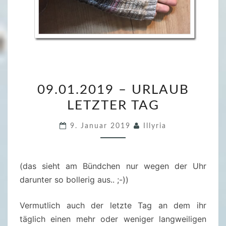
0
09.01.2019 – URLAUB
9
LETZTER TAG
.
0
9. Januar 2019
Illyria
1
.
2
(das sieht am Bündchen nur wegen der Uhr
0
darunter so bollerig aus.. ;-))
1
9
Vermutlich auch der letzte Tag an dem ihr
–
täglich einen mehr oder weniger langweiligen