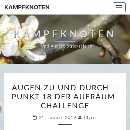
Skip
KAMPFKNOTEN
Togg
to
navi
content
KAMPFKNOTEN
…und Andere Strickseleien
A
AUGEN ZU UND DURCH —
U
PUNKT 18 DER AUFRÄUM-
G
CHALLENGE
E
N
21. Januar 2019
Illyria
Z
U