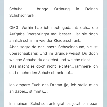
U
Schuhe – bringe Ordnung in Deinen
N
Schuhschrank…
D
D
OMG. Vorhin hab ich noch gedacht: och… die
U
Aufgabe überspringst mal besser… ist sie doch
R
ähnlich schlimm wie der Kleiderschrank.
C
Aber, sagte da der innere Schweinehund, sie ist
H
überschaubarer. Und im Grunde weisst Du doch
—
welche Schuhe du anziehst und welche nicht…
P
Das macht es doch nicht leichter… jammere ich
U
und mache den Schuhschrank auf…
N
K
Ich erspare Euch das Drama (ja, ich stelle mich
T
an dabei… stimmt)… :
1
8
In meinem Schuhschrank gibt es jetzt ein paar