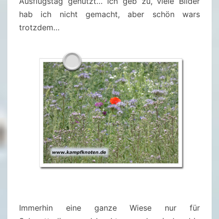
Ausflugstag genutzt… Ich geb zu, viele Bilder
N
hab ich nicht gemacht, aber schön wars
A
trotzdem…
C
H
Z
O
N
S
Immerhin eine ganze Wiese nur für