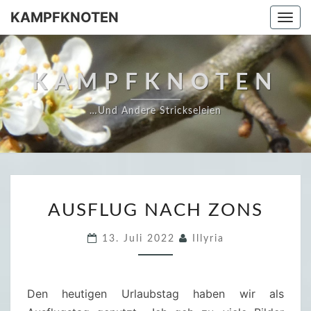
Skip
KAMPFKNOTEN
Togg
to
navi
content
KAMPFKNOTEN
…und Andere Strickseleien
A
AUSFLUG NACH ZONS
U
S
13. Juli 2022
Illyria
F
L
U
Den heutigen Urlaubstag haben wir als
G