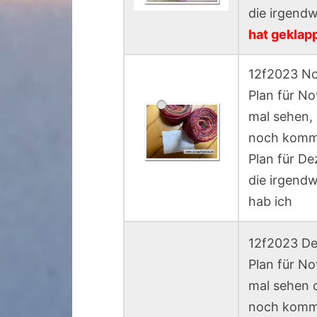
die irgendw
hat geklapp
12f2023 No
Plan für No
mal sehen,
noch kom
Plan für De
die irgend
hab ich
12f2023 De
Plan für No
mal sehen 
noch kom