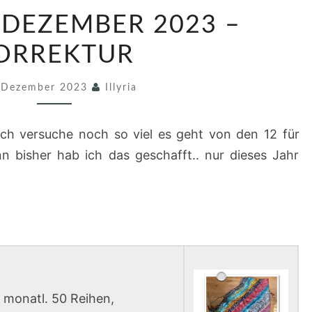
C
 DEZEMBER 2023 –
H
E
ORREKTUR
C
 Dezember 2023
K
Illyria
I
N
h versuche noch so viel es geht von den 12 für
D
n bisher hab ich das geschafft.. nur dieses Jahr
E
Z
E
M
B
E
a monatl. 50 Reihen,
R