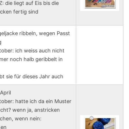
: die liegt auf Eis bis die
2
cken fertig sind
0
2
3
eljacke ribbeln, wegen Passt
–
g
K
tober: ich weiss auch nicht
O
mmer noch halb geribbelt in
R
R
bt sie für dieses Jahr auch
E
K
April
T
tober: hatte ich da ein Muster
U
cht? wenn ja, anstricken
R
chen, wenn nein:
hen