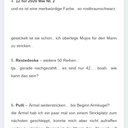
4.
12 für 2020 Mai Nr. 2
und es ist eine merkwürdige Farbe.. so rostbraunschwarz:
gewickelt ist sie schon.. ich überlege Mojos für den Mann
zu stricken..
5.
Restedecke
– weitere 50 Reihen..
tja.. gerade nachgezählt… es sind nur 42…. boah.. wie
kann das sein?
6.
Pulli
– Ärmel weiterstricken… bis Beginn Armkugel?
die Ärmel hab ich ein paar mal von einem Strickplatz zum
nächsten geschleppt, konnte mich aber nicht aufraffen