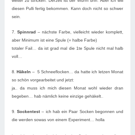
weiter zu stricken. Derzeit ist der Wurm drin. Aber ich will
diesen Pulli fertig bekommen. Kann doch nicht so schwer
sein.
7.
Spinnrad
– nächste Farbe, vielleicht wieder komplett,
aber Minimum ist eine Spule (= halbe Farbe)
totaler Fail… da ist grad mal die 1te Spule nicht mal halb
voll…
8.
Häkeln
– 5 Schneeflocken… da hatte ich letzen Monat
so schön vorgearbeitet und jetzt:
ja.. da muss ich mich diesen Monat wohl wieder dran
begeben… hab nämlich keine einzige gehäkelt..
9.
Sockentest
– ich hab ein Paar Socken begonnen und
die werden sowas von einem Experiment… holla