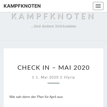
Skip
KAMPFKNOTEN
Togg
to
navi
KAMPFKNOTEN
content
…und Andere Strickseleien
C
CHECK IN – MAI 2020
H
E
1. Mai 2020
Illyria
C
K
I
Wie sah denn der Plan für April aus:
N