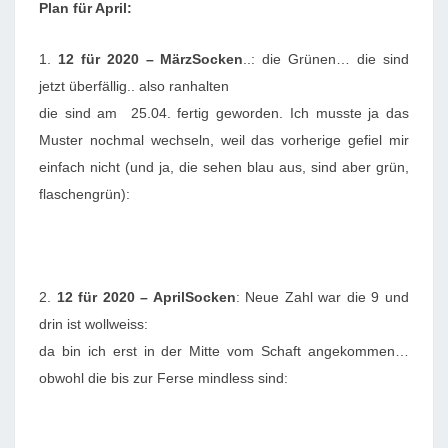
–
Plan für April:
M
A
1.
12 für 2020 – MärzSocken
..: die Grünen… die sind
I
jetzt überfällig.. also ranhalten
2
die sind am 25.04. fertig geworden. Ich musste ja das
0
Muster nochmal wechseln, weil das vorherige gefiel mir
2
einfach nicht (und ja, die sehen blau aus, sind aber grün,
0
flaschengrün):
2.
12 für 2020 – AprilSocken
: Neue Zahl war die 9 und
drin ist wollweiss:
da bin ich erst in der Mitte vom Schaft angekommen…
obwohl die bis zur Ferse mindless sind: