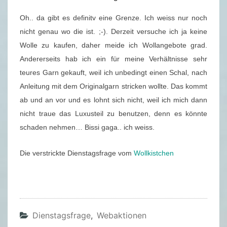
D
I
Oh.. da gibt es definitv eine Grenze. Ich weiss nur noch
E
nicht genau wo die ist. ;-). Derzeit versuche ich ja keine
N
Wolle zu kaufen, daher meide ich Wollangebote grad.
S
Andererseits hab ich ein für meine Verhältnisse sehr
T
teures Garn gekauft, weil ich unbedingt einen Schal, nach
A
Anleitung mit dem Originalgarn stricken wollte. Das kommt
G
ab und an vor und es lohnt sich nicht, weil ich mich dann
S
nicht traue das Luxusteil zu benutzen, denn es könnte
F
schaden nehmen… Bissi gaga.. ich weiss.
R
A
Die verstrickte Dienstagsfrage vom
Wollkistchen
G
E
–
2
Dienstagsfrage
,
Webaktionen
3