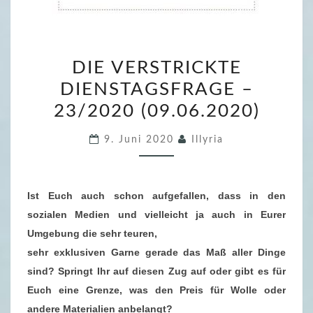
D
DIE VERSTRICKTE
I
DIENSTAGSFRAGE –
E
23/2020 (09.06.2020)
V
E
9. Juni 2020
Illyria
R
S
T
Ist Euch auch schon aufgefallen, dass in den
R
sozialen Medien und vielleicht ja auch in Eurer
I
Umgebung die sehr teuren,
C
sehr exklusiven Garne gerade das Maß aller Dinge
K
sind? Springt Ihr auf diesen Zug auf oder gibt es für
T
Euch eine Grenze, was den Preis für Wolle oder
E
andere Materialien anbelangt?