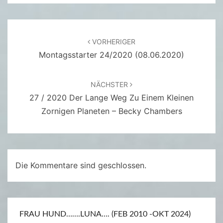
/
2
0
Beitragsnavigation
VORHERIGER
2
Montagsstarter 24/2020 (08.06.2020)
0
(
NÄCHSTER
0
27 / 2020 Der Lange Weg Zu Einem Kleinen
9
Zornigen Planeten – Becky Chambers
.
0
6
.
Die Kommentare sind geschlossen.
2
0
2
0
FRAU HUND…….LUNA…. (FEB 2010 -OKT 2024)