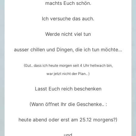
C
machts Euch schön.
H
T
Ich versuche das auch.
E
Werde nicht viel tun
N
2
ausser chillen und Dingen, die ich tun möchte…
0
2
(Gut.. dass ich heute morgen seit 4 Uhr hellwach bin,
1
war jetzt nicht der Plan.. )
Lasst Euch reich beschenken
(Wann öffnet Ihr die Geschenke.. :
heute abend oder erst am 25.12 morgens?)
und