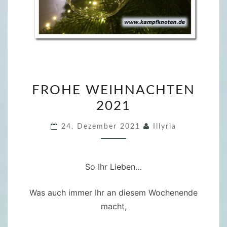
F
FROHE WEIHNACHTEN
R
2021
O
H
24. Dezember 2021
Illyria
E
W
E
So Ihr Lieben…
I
H
Was auch immer Ihr an diesem Wochenende
N
macht,
A