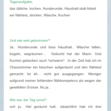
Tagesaufgabe:
R
das übliche: kochen, Hunderunde, Haushalt statt Arbeit
N
ein Nähtest, stricken, Wäsche, Kuchen
O
T
I
Z
Und wie weit gekommen?
E
Ja.. Hunderunde und bissi Haushalt.. Wäsche falten,
N
bügeln, wegräumen… Gekocht hat der Mann. Und
–
Kuchen gebacken auch *schwärm*. In der Zeit hab ich im
1
Chaoszimmer ein bisschen aufgeräumt und den Nähtest
4
gemacht. Ist äh… nicht gut ausgegangen.. Weniger
.
aufgrund meiner fehlenden Nähkompetenz als wegen der
1
gewählten Grösse. Nu ja..
1
.
Wie war der Tag sonst?
2
och jo.. Viel geräumt halt.. tatsächlich hab ich drei