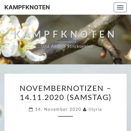
Skip
KAMPFKNOTEN
Togg
to
navi
content
KAMPFKNOTEN
…und Andere Strickseleien
N
NOVEMBERNOTIZEN –
O
14.11.2020 (SAMSTAG)
V
E
14. November 2020
Illyria
M
B
E