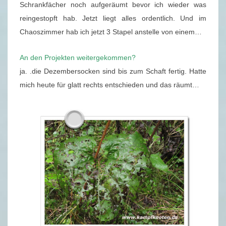
0
Schrankfächer noch aufgeräumt bevor ich wieder was
2
reingestopft hab. Jetzt liegt alles ordentlich. Und im
0
Chaoszimmer hab ich jetzt 3 Stapel anstelle von einem…
(
S
An den Projekten weitergekommen?
A
ja. .die Dezembersocken sind bis zum Schaft fertig. Hatte
M
mich heute für glatt rechts entschieden und das räumt…
S
T
A
G
)