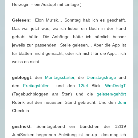
Herzogin – ein Austopf mit Einlage )
Gelesen:
Elon Mu*sk… Sonntag hab ich es geschafft.
Das war jetzt was, wo ich lieber ein Buch in der Hand
gehabt hätte. Die Anhänge hätte ich nämlich besser
jeweils zur passenden Stelle gelesen… Aber die App ist
für blättern nicht gemacht, oder ich nicht für die App… ich
weiss es nicht..
gebloggt
: den
Montagsstarter
, die
Dienstagsfrage
und
den
Freitagsfüller
… und den
12tel
Blick,
WmDedgT
(Tagebuchbloggen am 5ten) und die
gelesen/gehört
Rubrik auf den neuesten Stand gebracht. Und den
Juni
Check in
gestrickt
: Sonntagabend ein Bündchen der 12f19
JuniSocken begonnen. Anleitung ist toe-up.. das mag ich