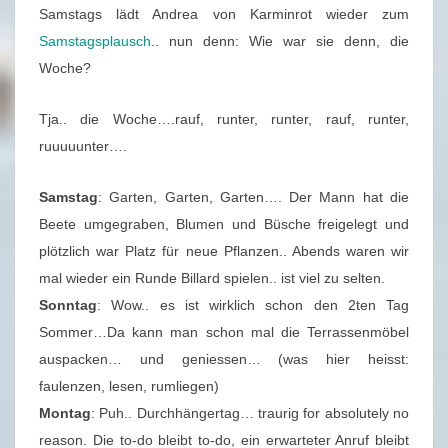
U
Samstags lädt Andrea von Karminrot wieder zum
S
Samstagsplausch
.. nun denn: Wie war sie denn, die
C
Woche?
H
–
Tja.. die Woche….rauf, runter, runter, rauf, runter,
0
ruuuuunter….
8
.
Samstag
: Garten, Garten, Garten…. Der Mann hat die
0
Beete umgegraben, Blumen und Büsche freigelegt und
6
plötzlich war Platz für neue Pflanzen.. Abends waren wir
.
mal wieder ein Runde Billard spielen.. ist viel zu selten.
2
Sonntag
: Wow.. es ist wirklich schon den 2ten Tag
0
Sommer…Da kann man schon mal die Terrassenmöbel
1
auspacken… und geniessen… (was hier heisst:
9
faulenzen, lesen, rumliegen)
(
Montag
: Puh.. Durchhängertag… traurig for absolutely no
2
reason. Die to-do bleibt to-do, ein erwarteter Anruf bleibt