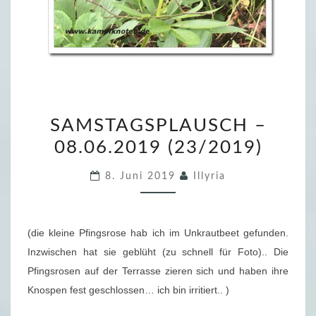
S
SAMSTAGSPLAUSCH –
A
08.06.2019 (23/2019)
M
S
8. Juni 2019
Illyria
T
A
G
(die kleine Pfingsrose hab ich im Unkrautbeet gefunden.
S
Inzwischen hat sie geblüht (zu schnell für Foto).. Die
P
Pfingsrosen auf der Terrasse zieren sich und haben ihre
L
Knospen fest geschlossen… ich bin irritiert.. )
A