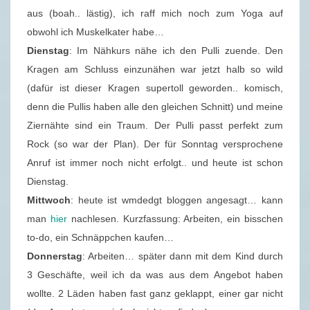
3
aus (boah.. lästig), ich raff mich noch zum Yoga auf
/
obwohl ich Muskelkater habe…
2
Dienstag
: Im Nähkurs nähe ich den Pulli zuende. Den
0
Kragen am Schluss einzunähen war jetzt halb so wild
1
(dafür ist dieser Kragen supertoll geworden.. komisch,
9
denn die Pullis haben alle den gleichen Schnitt) und meine
)
Ziernähte sind ein Traum. Der Pulli passt perfekt zum
Rock (so war der Plan). Der für Sonntag versprochene
Anruf ist immer noch nicht erfolgt.. und heute ist schon
Dienstag.
Mittwoch
: heute ist wmdedgt bloggen angesagt… kann
man
hier
nachlesen. Kurzfassung: Arbeiten, ein bisschen
to-do, ein Schnäppchen kaufen…
Donnerstag
: Arbeiten… später dann mit dem Kind durch
3 Geschäfte, weil ich da was aus dem Angebot haben
wollte. 2 Läden haben fast ganz geklappt, einer gar nicht