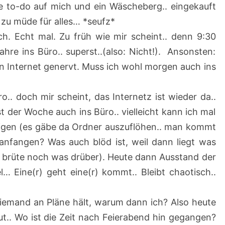
ie to-do auf mich und ein Wäscheberg.. eingekauft
3
zu müde für alles… *seufz*
h. Echt mal. Zu früh wie mir scheint.. denn 9:30
fahre ins Büro.. superst..(also: Nicht!). Ansonsten:
 Internet genervt. Muss ich wohl morgen auch ins
üro.. doch mir scheint, das Internetz ist wieder da..
st der Woche auch ins Büro.. vielleicht kann ich mal
digen (es gäbe da Ordner auszuflöhen.. man kommt
ch anfangen? Was auch blöd ist, weil dann liegt was
ch brüte noch was drüber). Heute dann Ausstand der
l… Eine(r) geht eine(r) kommt.. Bleibt chaotisch..
iemand an Pläne hält, warum dann ich? Also heute
t.. Wo ist die Zeit nach Feierabend hin gegangen?