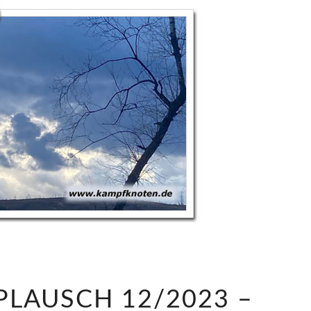
S
LAUSCH 12/2023 –
A