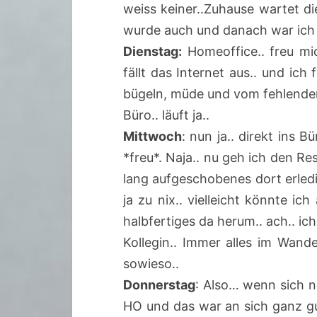
weiss keiner..Zuhause wartet d
wurde auch und danach war ich 
Dienstag:
Homeoffice.. freu mic
fällt das Internet aus.. und ich 
bügeln, müde und vom fehlenden
Büro.. läuft ja..
Mittwoch
: nun ja.. direkt ins B
*freu*. Naja.. nu geh ich den Re
lang aufgeschobenes dort erle
ja zu nix.. vielleicht könnte i
halbfertiges da herum.. ach.. i
Kollegin.. Immer alles im Wande
sowieso..
Donnerstag
: Also… wenn sich n
HO und das war an sich ganz gu