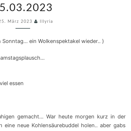
M
5.03.2023
S
25. März 2023
T
Illyria
A
G
n Sonntag… ein Wolkenspektakel wieder.. )
S
Samstagsplausch…
P
L
A
viel essen
U
S
C
H
 ruhigen gemacht… War heute morgen kurz in der
1
h eine neue Kohlensäurebuddel holen.. aber gabs
2