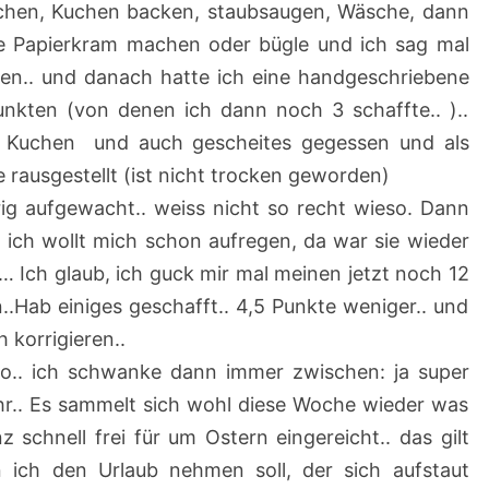
hen, Kuchen backen, staubsaugen, Wäsche, dann
/
e Papierkram machen oder bügle und ich sag mal
2
en.. und danach hatte ich eine handgeschriebene
0
unkten (von denen ich dann noch 3 schaffte.. )..
2
ch Kuchen und auch gescheites gegessen und als
3
 rausgestellt (ist nicht trocken geworden)
–
ig aufgewacht.. weiss nicht so recht wieso. Dann
2
ich wollt mich schon aufregen, da war sie wieder
5
… Ich glaub, ich guck mir mal meinen jetzt noch 12
.
..Hab einiges geschafft.. 4,5 Punkte weniger.. und
0
 korrigieren..
3
üro.. ich schwanke dann immer zwischen: ja super
.
hr.. Es sammelt sich wohl diese Woche wieder was
2
z schnell frei für um Ostern eingereicht.. das gilt
0
ich den Urlaub nehmen soll, der sich aufstaut
2