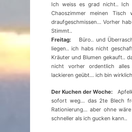
Ich weiss es grad nicht.. Ic
Chaoszimmer meinen Tisch w
draufgeschmissen… Vorher hab i
Stimmt..
Freitag:
Büro.. und Überrasch
liegen.. ich habs nicht gescha
Kräuter und Blumen gekauft.. 
nicht vorher ordentlich alles
lackieren geübt… ich bin wirklich
Der Kuchen der Woche:
Apfelk
sofort weg… das 2te Blech fro
Rationierung… aber ohne wär
schneller als ich gucken kann..