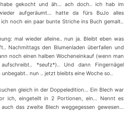
h habe gekocht und äh… ach doch.. ich hab im
ieder aufgeräumt… hatte da fürs BuJo alles
ch noch ein paar bunte Striche ins Buch gemalt..
ung: mal wieder alleine.. nun ja. Bleibt eben was
fft.. Nachmittags den Blumenladen überfallen und
dann noch einen halben Wocheneinkauf (wenn man
 aufschreibt.. *seufz*).. Und dann Fingernägel
 unbegabt.. nun .. jetzt bleibts eine Woche so..
uchen gleich in der Doppeledition… Ein Blech war
r ich, eingeteilt in 2 Portionen, ein… Nennt es
e auch das zweite Blech weggegessen gewesen…