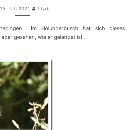
H
25. Juli 2021
Illyria
M
E
terlingen… Im Holunderbusch hat sich dieses
T
aber gesehen, wie er gelandet ist .
T
E
R
L
I
N
G
E
…