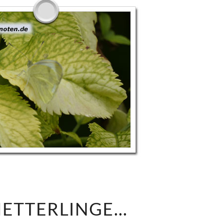
S
ETTERLINGE…
C