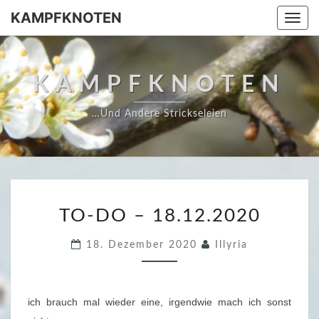
Skip
KAMPFKNOTEN
Togg
to
navi
content
KAMPFKNOTEN
…und Andere Strickseleien
T
TO-DO – 18.12.2020
O
-
18. Dezember 2020
Illyria
D
O
–
ich brauch mal wieder eine, irgendwie mach ich sonst
1