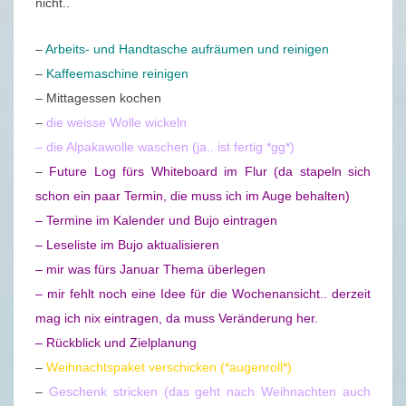
nicht..
8
.
–
Arbeits- und Handtasche aufräumen und reinigen
1
–
Kaffeemaschine reinigen
2
– Mittagessen kochen
.
–
die weisse Wolle wickeln
2
– die Alpakawolle waschen (ja.. ist fertig *gg*)
0
–
Future Log fürs Whiteboard im Flur (da stapeln sich
2
schon ein paar Termin, die muss ich im Auge behalten)
0
– Termine im Kalender und Bujo eintragen
– Leseliste im Bujo aktualisieren
– mir was fürs Januar Thema überlegen
– mir fehlt noch eine Idee für die Wochenansicht.. derzeit
mag ich nix eintragen, da muss Veränderung her.
– Rückblick und Zielplanung
–
Weihnachtspaket verschicken (*augenroll*)
–
Geschenk stricken (das geht nach Weihnachten auch