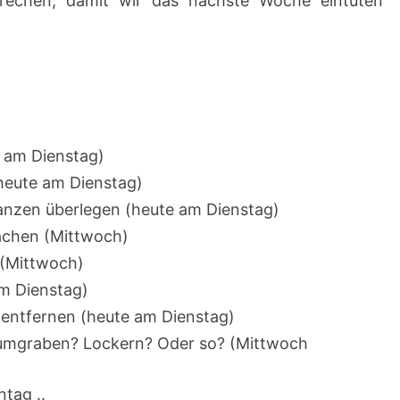
echen, damit wir das nächste Woche eintüten
e am Dienstag)
(heute am Dienstag)
flanzen überlegen (heute am Dienstag)
achen (Mittwoch)
 (Mittwoch)
am Dienstag)
 entfernen (heute am Dienstag)
umgraben? Lockern? Oder so? (Mittwoch
tag ..