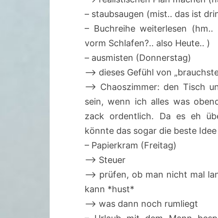
– staubsaugen (mist.. das ist dr
– Buchreihe weiterlesen (hm.. 
vorm Schlafen?.. also Heute.. )
– ausmisten (Donnerstag)
–> dieses Gefühl von „brauchste
–> Chaoszimmer: den Tisch un
sein, wenn ich alles was obendr
zack ordentlich. Da es eh üb
könnte das sogar die beste Idee
– Papierkram (Freitag)
–> Steuer
–> prüfen, ob man nicht mal l
kann *hust*
–> was dann noch rumliegt