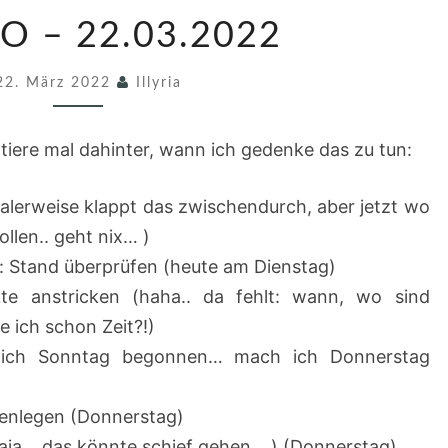
T
O – 22.03.2022
O
–
22. März 2022
Illyria
D
O
iere mal dahinter, wann ich gedenke das zu tun:
–
2
malerweise klappt das zwischendurch, aber jetzt wo
2
llen.. geht nix… )
.
 Stand überprüfen (heute am Dienstag)
0
kte anstricken (haha.. da fehlt: wann, wo sind
3
e ich schon Zeit?!)
.
ab ich Sonntag begonnen… mach ich Donnerstag
2
0
enlegen (Donnerstag)
2
naja… das könnte schief gehen… ) (Donnerstag)