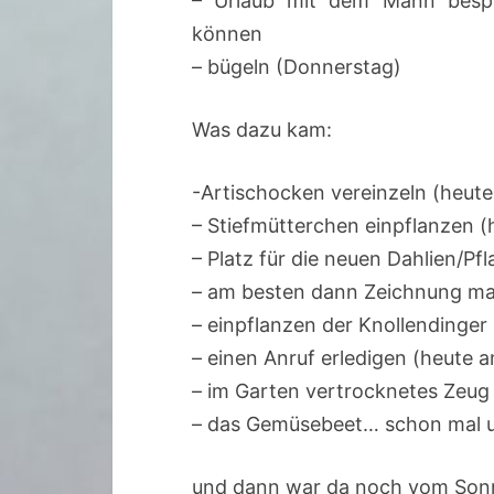
– Urlaub mit dem Mann bespr
können
–
bügeln (Donnerstag)
Was dazu kam:
-Artischocken vereinzeln (heut
– Stiefmütterchen einpflanzen 
– Platz für die neuen Dahlien/P
– am besten dann Zeichnung m
– einpflanzen der Knollendinger
– einen Anruf erledigen (heute 
– im Garten vertrocknetes Zeug
– das Gemüsebeet… schon mal 
und dann war da noch vom Sonn