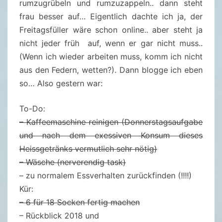
2
rumzugrübeln und rumzuzappeln.. dann steht
.
frau besser auf… Eigentlich dachte ich ja, der
2
Freitagsfüller wäre schon online.. aber steht ja
0
nicht jeder früh auf, wenn er gar nicht muss..
1
(Wenn ich wieder arbeiten muss, komm ich nicht
8
aus den Federn, wetten?). Dann blogge ich eben
so… Also gestern war:
To-Do:
– Kaffeemaschine reinigen (Donnerstagsaufgabe
und nach dem exessiven Konsum dieses
Heissgetränks vermutlich sehr nötig)
– Wäsche (nerverendig task)
– zu normalem Essverhalten zurückfinden (!!!!)
Kür:
– 6 für 18 Socken fertig machen
– Rückblick 2018 und