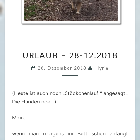
U
URLAUB – 28-12.2018
R
L
28. Dezember 2018
Illyria
A
U
B
(Heute ist auch noch „Stöckchenlauf “ angesagt..
–
Die Hunderunde.. )
2
8
Moin…
-
1
wenn man morgens im Bett schon anfängt