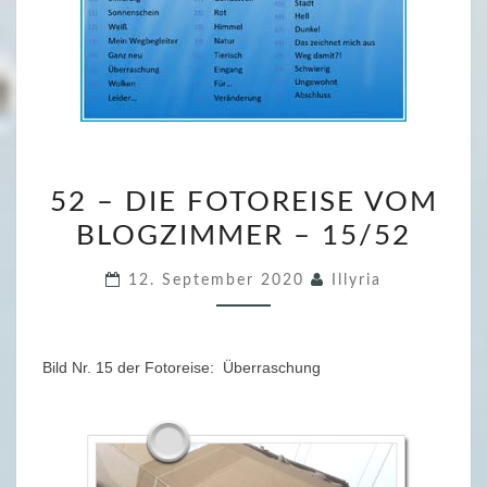
5
52 – DIE FOTOREISE VOM
2
BLOGZIMMER – 15/52
–
D
12. September 2020
Illyria
I
E
F
Bild Nr. 15 der Fotoreise: Überraschung
O
T
O
R