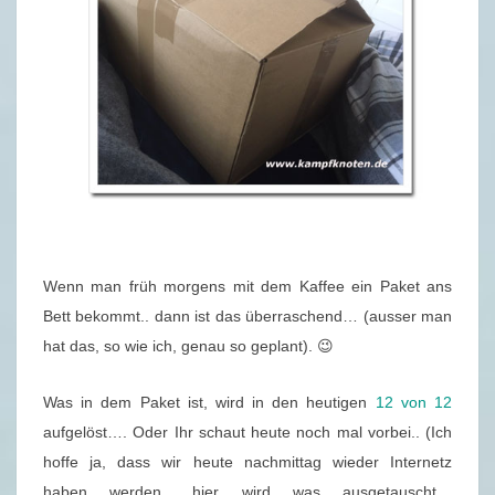
E
I
S
E
V
O
M
B
L
O
Wenn man früh morgens mit dem Kaffee ein Paket ans
G
Bett bekommt.. dann ist das überraschend… (ausser man
Z
hat das, so wie ich, genau so geplant). 😉
I
M
Was in dem Paket ist, wird in den heutigen
12 von 12
M
aufgelöst…. Oder Ihr schaut heute noch mal vorbei.. (Ich
E
hoffe ja, dass wir heute nachmittag wieder Internetz
R
haben werden.. hier wird was ausgetauscht…