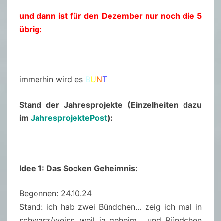
und dann ist für den Dezember nur noch die 5
übrig:
immerhin wird es
B
U
N
T
Stand der Jahresprojekte (Einzelheiten dazu
im
JahresprojektePost
):
Idee 1: Das Soc
ken Geheimnis:
Begonnen: 24.10.24
Stand: ich hab zwei Bündchen… zeig ich mal in
schwarz/weiss, weil ja geheim… und Bündchen