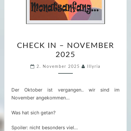
C
CHECK IN – NOVEMBER
H
2025
E
C
2. November 2025
Illyria
K
I
N
Der Oktober ist vergangen.. wir sind im
–
November angekommen…
N
O
Was hat sich getan?
V
E
Spoiler: nicht besonders viel…