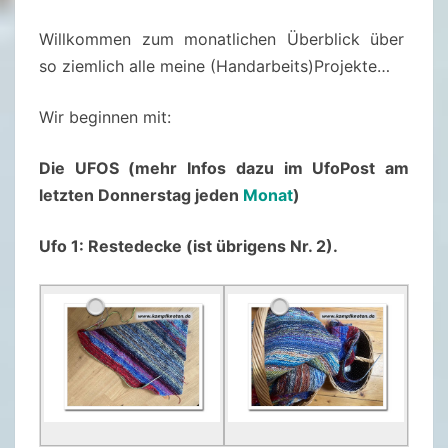
M
B
Willkommen zum monatlichen Überblick über
E
so ziemlich alle meine (Handarbeits)Projekte…
R
Wir beginnen mit:
2
0
Die UFOS (mehr Infos dazu im UfoPost am
2
letzten Donnerstag jeden
Monat
)
5
Ufo 1: Restedecke (ist übrigens Nr. 2).