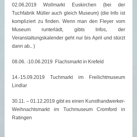
9
02.06.2019 Wollmarkt Euskirchen (bei der
(
Tuchfabrik Müller auch gleich Museum) (die Info ist
1
kompliziert zu finden. Wenn man den Fleyer vom
2
Museum runterlädt, gibts Infos, der
.
Veranstaltungskalender geht nur bis April und stürzt
0
dann ab.. )
3
08.06. -10.06.2019 Flachsmarkt in Krefeld
.
2
14.-15.09.2019 Tuchmarkt im Freilichtmuseum
0
Lindlar
1
9
30.11. – 01.12.2019 gibt es einen Kunsthandwerker-
)
Weihnachtsmarkt im Tuchmuseum Cromford in
Ratingen