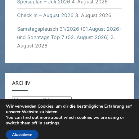
Speiseplan – Juli 2026
4. August 2026
Check In – August 2026
3. August 2026
Samstagsplausch 31/2026 (01.August 2026)
und Sonntags Top 7 (02. August 2026)
2.
August 2026
ARCHIV
Archiv
Wir verwenden Cookies, um dir die bestmögliche Erfahrung auf
unserer Website zu bieten.
You can find out more about which cookies we are using or
switch them off in
settings
.
© 2026
|
Stolz präsentiert von
WordPress
|
Theme:
Akzeptieren
Nisarg