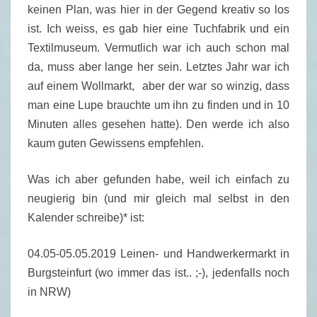
S
keinen Plan, was hier in der Gegend kreativ so los
T
ist. Ich weiss, es gab hier eine Tuchfabrik und ein
A
Textilmuseum. Vermutlich war ich auch schon mal
G
da, muss aber lange her sein. Letztes Jahr war ich
S
auf einem Wollmarkt, aber der war so winzig, dass
F
man eine Lupe brauchte um ihn zu finden und in 10
R
Minuten alles gesehen hatte). Den werde ich also
A
kaum guten Gewissens empfehlen.
G
E
Was ich aber gefunden habe, weil ich einfach zu
–
neugierig bin (und mir gleich mal selbst in den
0
Kalender schreibe)* ist:
9
/
04.05-05.05.2019 Leinen- und Handwerkermarkt in
2
Burgsteinfurt (wo immer das ist.. ;-), jedenfalls noch
0
in NRW)
1