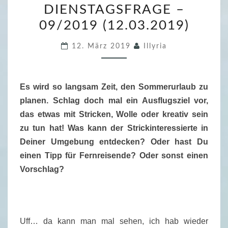
DIENSTAGSFRAGE –
E
09/2019 (12.03.2019)
V
E
12. März 2019
Illyria
R
S
T
Es wird so langsam Zeit, den Sommerurlaub zu
R
planen. Schlag doch mal ein Ausflugsziel vor,
I
das etwas mit Stricken, Wolle oder kreativ sein
C
zu tun hat! Was kann der Strickinteressierte in
K
Deiner Umgebung entdecken? Oder hast Du
T
einen Tipp für Fernreisende? Oder sonst einen
E
Vorschlag?
D
I
E
N
Uff… da kann man mal sehen, ich hab wieder