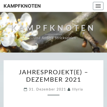
Skip
KAMPFKNOTEN
Togg
to
navi
content
KAMPFKNOTEN
…und Andere Strickseleien
J
JAHRESPROJEKT(E) –
A
DEZEMBER 2021
H
R
31. Dezember 2021
Illyria
E
S
P