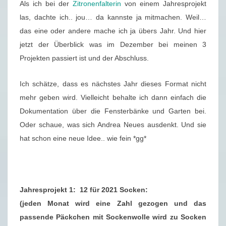
Als ich bei der
Zitronenfalterin
von einem Jahresprojekt
R
las, dachte ich.. jou… da kannste ja mitmachen. Weil…
O
das eine oder andere mache ich ja übers Jahr. Und hier
J
jetzt der Überblick was im Dezember bei meinen 3
E
Projekten passiert ist und der Abschluss.
K
T
Ich schätze, dass es nächstes Jahr dieses Format nicht
(
mehr geben wird. Vielleicht behalte ich dann einfach die
E
Dokumentation über die Fensterbänke und Garten bei.
)
Oder schaue, was sich Andrea Neues ausdenkt. Und sie
–
hat schon eine neue Idee.. wie fein *gg*
D
E
Z
E
Jahresprojekt 1: 12 für 2021 Socken:
M
(jeden Monat wird eine Zahl gezogen und das
B
passende Päckchen mit Sockenwolle wird zu Socken