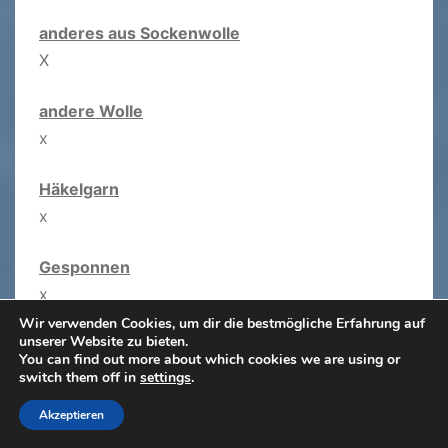
anderes aus Sockenwolle
X
andere Wolle
x
Häkelgarn
x
Gesponnen
x
Wir verwenden Cookies, um dir die bestmögliche Erfahrung auf
unserer Website zu bieten.
gelesene Seiten
You can find out more about which cookies we are using or
Januar 1.760 (5 Bücher)
switch them off in
settings
.
Februar 0 (0 Bücher)
Akzeptieren
März 416 (1 Buch)