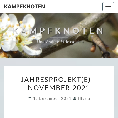
Skip
KAMPFKNOTEN
Togg
to
navi
content
KAMPFKNOTEN
…und Andere Strickseleien
J
JAHRESPROJEKT(E) –
A
NOVEMBER 2021
H
R
1. Dezember 2021
Illyria
E
S
P