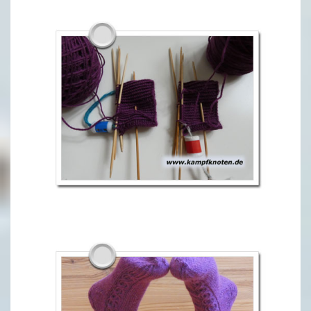
E
R
2
0
2
1