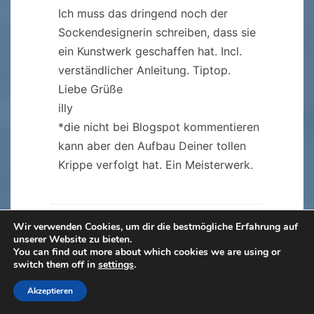
Ich muss das dringend noch der
Sockendesignerin schreiben, dass sie
ein Kunstwerk geschaffen hat. Incl.
verständlicher Anleitung. Tiptop.
Liebe Grüße
illy
*die nicht bei Blogspot kommentieren
kann aber den Aufbau Deiner tollen
Krippe verfolgt hat. Ein Meisterwerk.
Wir verwenden Cookies, um dir die bestmögliche Erfahrung auf
yase
sagt:
unserer Website zu bieten.
2. Dezember 2021 um 22:41 Uhr
You can find out more about which cookies we are using or
Also diese Sockenpäckchen werde ich
switch them off in
settings
.
auch machen für mich im nächsten
Akzeptieren
Jahr, das ist so eine klasse Idee!! – und