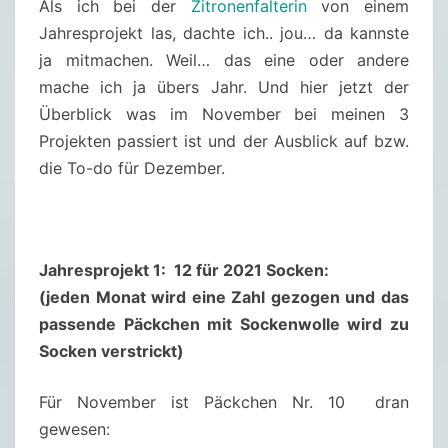
Als ich bei der
Zitronenfalterin
von einem
R
Jahresprojekt las, dachte ich.. jou… da kannste
O
ja mitmachen. Weil… das eine oder andere
J
mache ich ja übers Jahr. Und hier jetzt der
E
Überblick was im November bei meinen 3
K
Projekten passiert ist und der Ausblick auf bzw.
T
die To-do für Dezember.
(
E
)
–
Jahresprojekt 1: 12 für 2021 Socken:
N
(jeden Monat wird eine Zahl gezogen und das
O
passende Päckchen mit Sockenwolle wird zu
V
Socken verstrickt)
E
M
Für November ist Päckchen Nr. 10 dran
B
gewesen: