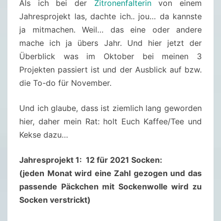
Als ich bei der
Zitronenfalterin
von einem
R
Jahresprojekt las, dachte ich.. jou… da kannste
O
ja mitmachen. Weil… das eine oder andere
J
mache ich ja übers Jahr. Und hier jetzt der
E
Überblick was im Oktober bei meinen 3
K
Projekten passiert ist und der Ausblick auf bzw.
T
die To-do für November.
(
E
Und ich glaube, dass ist ziemlich lang geworden
)
hier, daher mein Rat: holt Euch Kaffee/Tee und
–
Kekse dazu…
O
K
Jahresprojekt 1: 12 für 2021 Socken:
T
(jeden Monat wird eine Zahl gezogen und das
O
passende Päckchen mit Sockenwolle wird zu
B
Socken verstrickt)
E