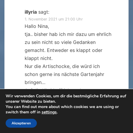
illyria
sagt:
1. November 2021 um 21:00 Uhr
Hallo Nina,
tja.. bisher hab ich mir dazu um ehrlich
zu sein nicht so viele Gedanken
gemacht. Entweder es klappt oder
klappt nicht.
Nur die Artischocke, die würd ich
schon gerne ins nächste Gartenjahr
bringen…
Auf die Kiwi hoff ich auch.
Wir verwenden Cookies, um dir die bestmögliche Erfahrung auf
Grüße von hier
unserer Website zu bieten.
illy
You can find out more about which cookies we are using or
switch them off in
settings
.
Akzeptieren