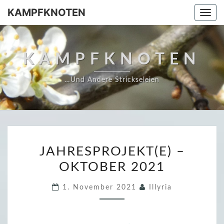
Skip
KAMPFKNOTEN
Togg
to
navi
content
KAMPFKNOTEN
…und Andere Strickseleien
J
JAHRESPROJEKT(E) –
A
OKTOBER 2021
H
R
1. November 2021
Illyria
E
S
P