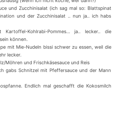
aushäusig (wenn ich nicht koche, wer dann?)
uce und Zucchinisalat (ich sag mal so: Blattspinat
nation und der Zucchinisalat .. nun ja.. ich habs
t Kartoffel-Kohlrabi-Pommes… ja.. lecker.. die
sein können.
 mit Mie-Nudeln bissi schwer zu essen, weil die
hr lecker.
ilz/Möhren und Frischkäsesauce und Reis
ich gabs Schnitzel mit Pfeffersauce und der Mann
spfanne. Endlich mal geschafft die Kokosmilch