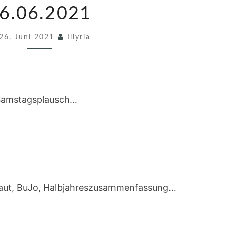
M
6.06.2021
S
26. Juni 2021
T
Illyria
A
G
P
Samstagsplausch…
L
A
U
S
C
H
aut, BuJo, Halbjahreszusammenfassung…
2
6
/