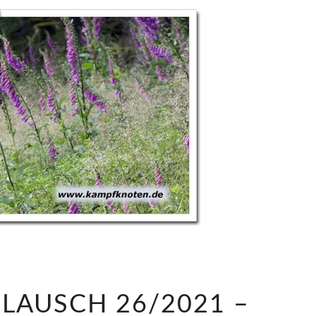
S
LAUSCH 26/2021 –
A