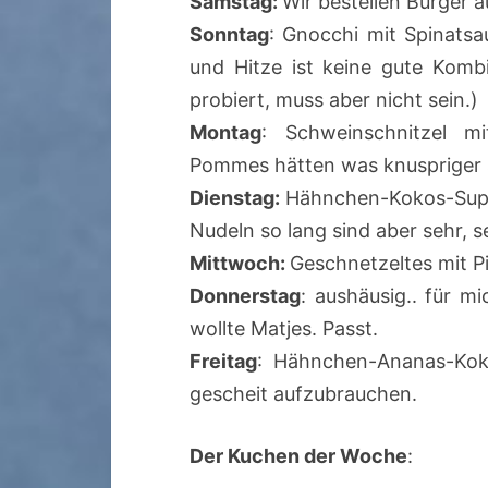
Samstag:
Wir bestellen Burger 
Sonntag
: Gnocchi mit Spinatsa
und Hitze ist keine gute Kombi
probiert, muss aber nicht sein.)
Montag
: Schweinschnitzel mi
Pommes hätten was knuspriger 
Dienstag:
Hähnchen-Kokos-Suppe
Nudeln so lang sind aber sehr, se
Mittwoch:
Geschnetzeltes mit P
Donnerstag
: aushäusig.. für m
wollte Matjes. Passt.
Freitag
: Hähnchen-Ananas-Koko
gescheit aufzubrauchen.
Der Kuchen der Woche
: