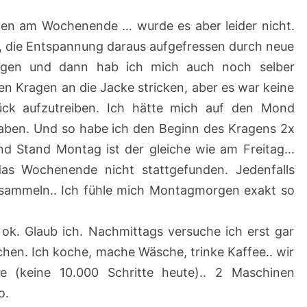
2
en am Wochenende … wurde es aber leider nicht.
0
, die Entspannung daraus aufgefressen durch neue
2
ngen und dann hab ich mich auch noch selber
1
den Kragen an die Jacke stricken, aber es war keine
–
ück aufzutreiben. Ich hätte mich auf den Mond
2
ben. Und so habe ich den Beginn des Kragens 2x
6
und Stand Montag ist der gleiche wie am Freitag…
.
as Wochenende nicht stattgefunden. Jedenfalls
0
e sammeln.. Ich fühle mich Montagmorgen exakt so
6
.
 ok. Glaub ich. Nachmittags versuche ich erst gar
2
hen. Ich koche, mache Wäsche, trinke Kaffee.. wir
0
 (keine 10.000 Schritte heute).. 2 Maschinen
2
o.
1