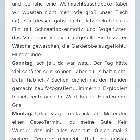
und beinahe eine Weihnachtstischdecke (aber
.
wir wussten nicht mehr wie groß unser Tisch
2
ist). Stattdessen gabs noch Platzdeckchen aus
0
Filz mit Schneeflockenmotiv und Vogelfutter..
2
das Vogelhaus ist auch aufgefüllt. Ein bisschen
1
Wäsche gewaschen, die Garderobe ausgeflöht…
)
Hunderunde…
Sonntag
: ach ja… da war was… Der Tag hätte
viel schöner sein können.. aber nu. Is halt nicht..
Dafür hab ich 7 Sachen, die ich mit den Händen
gemacht hab fotografiert… immerhin. Explodiert
bin ich heute auch. Im Wald. Bei der Hunderunde.
Gna.
Montag
: Urlaubstag… ruckzuck um. Mittendrin
einen OsteoTermin… du meine Güte. Kein
Wunder das mir alles weh tut. Gleich mal 2
weitere Termine gemacht. Und ich müsste