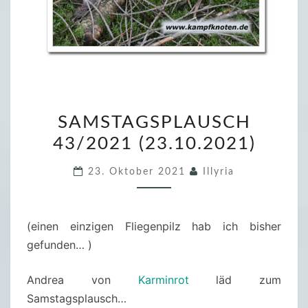
S
SAMSTAGSPLAUSCH
A
43/2021 (23.10.2021)
M
S
23. Oktober 2021
Illyria
T
A
G
(einen einzigen Fliegenpilz hab ich bisher
S
gefunden… )
P
L
Andrea von
Karminrot
läd zum
A
Samstagsplausch…