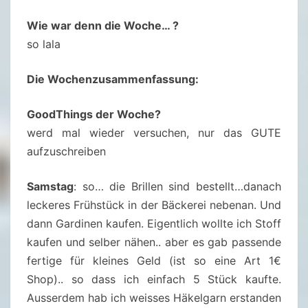
U
S
Wie war denn die Woche… ?
C
so lala
H
4
Die Wochenzusammenfassung:
3
GoodThings der Woche?
/
werd mal wieder versuchen, nur das GUTE
2
aufzuschreiben
0
2
Samstag
: so… die Brillen sind bestellt…danach
1
leckeres Frühstück in der Bäckerei nebenan. Und
(
dann Gardinen kaufen. Eigentlich wollte ich Stoff
2
kaufen und selber nähen.. aber es gab passende
3
fertige für kleines Geld (ist so eine Art 1€
.
Shop).. so dass ich einfach 5 Stück kaufte.
1
Ausserdem hab ich weisses Häkelgarn erstanden
0