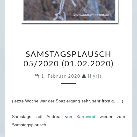
S
SAMSTAGSPLAUSCH
A
05/2020 (01.02.2020)
M
S
1. Februar 2020
Illyria
T
A
G
(letzte Woche war der Spaziergang sehr, sehr frostig… . )
S
P
Samstags lädt Andrea von
Karminrot
wieder zum
L
Samstagsplausch..
A