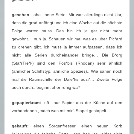
gesehen
: aha.. neue Serie. Mir war allerdings nicht klar,
dass die grad anfängt und ich eine Woche auf die nächste
Folge warten muss. Das bin ich ja gar nicht mehr
gewohnt… nun ja. Schauen wir mal was es über Pic*ard
zu drehen gibt. Ich muss ja immer aufpassen, dass ich
nicht alle Serien durcheinander bringe… Die B*org
(Sta*rTre*k) sind den Pos*bis (Rhodan) sehr ähnlich
(ähnlicher Schiffstyp, ähnliche Spezies).. Wie sahen noch
mal die Raumschiffe der Dale*ks aus?… Zweite Folge
auch durch.. beginnt eher ruhig wa?
gepapierkramt
: nö.. nur Papier aus der Küche auf den
vorhandenen „mach was mit mir“-Stapel gestapelt..
gekauft:
einen Sorgenfresser, einen neuen Korb
(allerdings die falsche Sorte.. das hab ich leider nicht