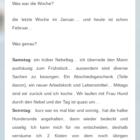
U
Was war die Woche?
S
C
die letzte Woche im Januar…. und heute ist schon
H
Februar…
0
5
Was genau?
/
Samstag
: ein trüber Nebeltag… ich überrede den Mann
2
aushäusig zum Frühstück… ausserdem sind diverse
0
Sachen zu besorgen. Ein Abschiedsgeschenk (Teile
2
davon), ein neuer Arbeitskorb und Lebensmittel… Mittags
0
sind wir zurück und ich koche.. Wir laufen mit Frau Hund
(
durch den Nebel und der Tag ist quasi um…
0
Sonntag
: kurz war es mal klar und sonnig.. hat die halbe
1
Hunderunde angehalten.. dann wieder bedeckt und
.
usselig. Ich kann mich für nix entscheiden, deshalb
0
verräume ich 2 Kisten von dem noch übrigen
2