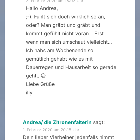
3. Februar 2020 um 15:02 Uhr
Hallo Andrea,
;-). Fühlt sich doch wirklich so an,
oder? Man gräbt und gräbt und
kommt gefühlt nicht voran… Erst
wenn man sich umschaut vielleicht…
Ich habs am Wochenende so
gemütlich gehabt wie es mit
Dauerregen und Hausarbeit so gerade
geht.. 😉
Liebe Grüße
illy
Andrea/ die Zitronenfalterin
sagt:
1. Februar 2020 um 20:18 Uhr
Dein lieber Vierbeiner jedenfalls nimmt