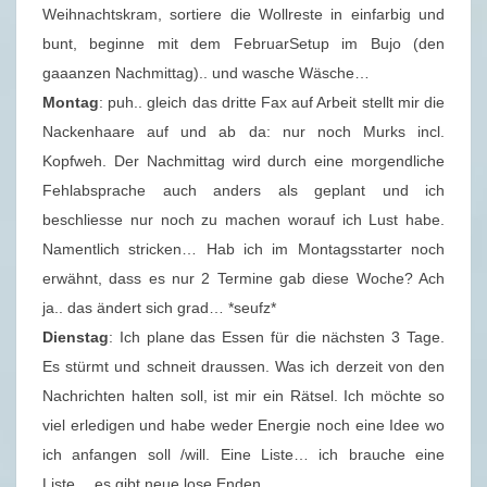
Weihnachtskram, sortiere die Wollreste in einfarbig und
.
bunt, beginne mit dem FebruarSetup im Bujo (den
2
gaaanzen Nachmittag).. und wasche Wäsche…
0
Montag
: puh.. gleich das dritte Fax auf Arbeit stellt mir die
2
Nackenhaare auf und ab da: nur noch Murks incl.
0
Kopfweh. Der Nachmittag wird durch eine morgendliche
)
Fehlabsprache auch anders als geplant und ich
beschliesse nur noch zu machen worauf ich Lust habe.
Namentlich stricken… Hab ich im Montagsstarter noch
erwähnt, dass es nur 2 Termine gab diese Woche? Ach
ja.. das ändert sich grad… *seufz*
Dienstag
: Ich plane das Essen für die nächsten 3 Tage.
Es stürmt und schneit draussen. Was ich derzeit von den
Nachrichten halten soll, ist mir ein Rätsel. Ich möchte so
viel erledigen und habe weder Energie noch eine Idee wo
ich anfangen soll /will. Eine Liste… ich brauche eine
Liste… es gibt neue lose Enden…