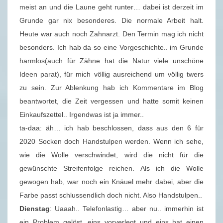
meist an und die Laune geht runter… dabei ist derzeit im
Grunde gar nix besonderes. Die normale Arbeit halt.
Heute war auch noch Zahnarzt. Den Termin mag ich nicht
besonders. Ich hab da so eine Vorgeschichte.. im Grunde
harmlos(auch für Zähne hat die Natur viele unschöne
Ideen parat), für mich völlig ausreichend um völlig twers
zu sein. Zur Ablenkung hab ich Kommentare im Blog
beantwortet, die Zeit vergessen und hatte somit keinen
Einkaufszettel.. Irgendwas ist ja immer..
ta-daa: äh… ich hab beschlossen, dass aus den 6 für
2020 Socken doch Handstulpen werden. Wenn ich sehe,
wie die Wolle verschwindet, wird die nicht für die
gewünschte Streifenfolge reichen. Als ich die Wolle
gewogen hab, war noch ein Knäuel mehr dabei, aber die
Farbe passt schlussendlich doch nicht. Also Handstulpen..
Dienstag
: Uaaah.. Telefonlastig… aber nu.. immerhin ist
ein Problem gelöst, eins vorverlegt und eins hat einen