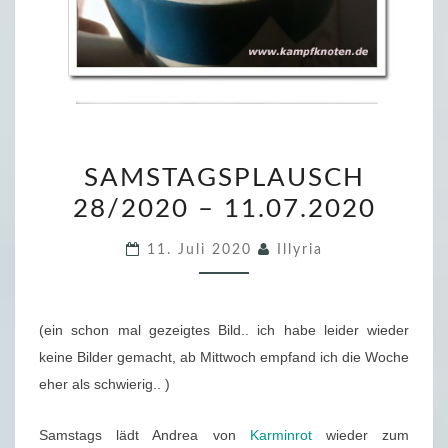
S
SAMSTAGSPLAUSCH
A
28/2020 – 11.07.2020
M
S
11. Juli 2020
Illyria
T
A
G
(ein schon mal gezeigtes Bild.. ich habe leider wieder
S
keine Bilder gemacht, ab Mittwoch empfand ich die Woche
P
eher als schwierig.. )
L
A
Samstags lädt Andrea von
Karminrot
wieder zum