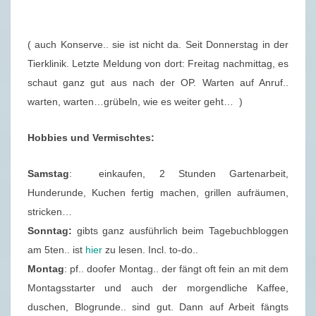
.
2
( auch Konserve.. sie ist nicht da. Seit Donnerstag in der
0
Tierklinik. Letzte Meldung von dort: Freitag nachmittag, es
2
schaut ganz gut aus nach der OP. Warten auf Anruf..
0
warten, warten…grübeln, wie es weiter geht… )
Hobbies und Vermischtes:
Samstag
: einkaufen, 2 Stunden Gartenarbeit,
Hunderunde, Kuchen fertig machen, grillen aufräumen,
stricken…
Sonntag:
gibts ganz ausführlich beim Tagebuchbloggen
am 5ten.. ist
hier
zu lesen. Incl. to-do..
Montag
: pf.. doofer Montag.. der fängt oft fein an mit dem
Montagsstarter und auch der morgendliche Kaffee,
duschen, Blogrunde.. sind gut. Dann auf Arbeit fängts