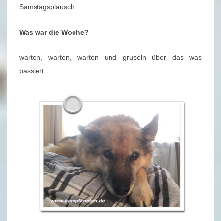
U
Samstagsplausch..
S
C
Was war die Woche?
H
2
warten, warten, warten und gruseln über das was
8
passiert…
/
2
0
2
0
–
1
1
.
0
7