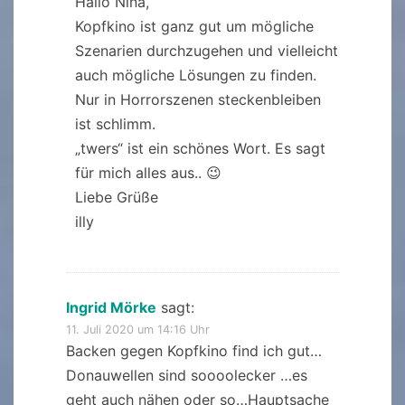
Hallo Nina,
Kopfkino ist ganz gut um mögliche
Szenarien durchzugehen und vielleicht
auch mögliche Lösungen zu finden.
Nur in Horrorszenen steckenbleiben
ist schlimm.
„twers“ ist ein schönes Wort. Es sagt
für mich alles aus.. 😉
Liebe Grüße
illy
Ingrid Mörke
sagt:
11. Juli 2020 um 14:16 Uhr
Backen gegen Kopfkino find ich gut…
Donauwellen sind soooolecker …es
geht auch nähen oder so…Hauptsache