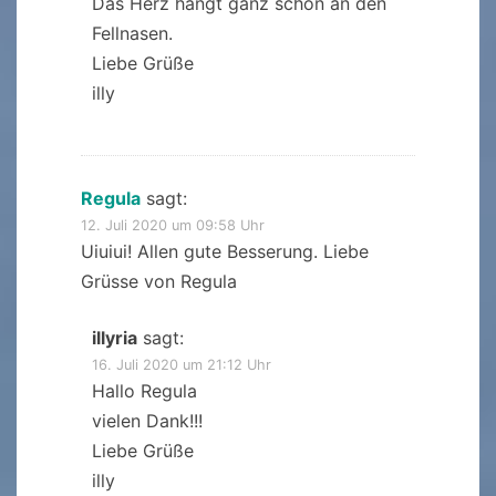
Das Herz hängt ganz schön an den
Fellnasen.
Liebe Grüße
illy
Regula
sagt:
12. Juli 2020 um 09:58 Uhr
Uiuiui! Allen gute Besserung. Liebe
Grüsse von Regula
illyria
sagt:
16. Juli 2020 um 21:12 Uhr
Hallo Regula
vielen Dank!!!
Liebe Grüße
illy