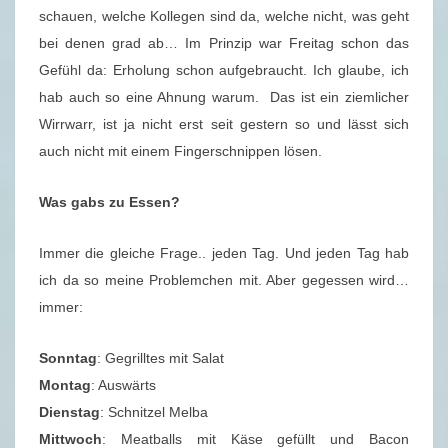
8
schauen, welche Kollegen sind da, welche nicht, was geht
.
bei denen grad ab… Im Prinzip war Freitag schon das
2
Gefühl da: Erholung schon aufgebraucht. Ich glaube, ich
0
hab auch so eine Ahnung warum. Das ist ein ziemlicher
1
Wirrwarr, ist ja nicht erst seit gestern so und lässt sich
9
auch nicht mit einem Fingerschnippen lösen.
)
Was gabs zu Essen?
Immer die gleiche Frage.. jeden Tag. Und jeden Tag hab
ich da so meine Problemchen mit. Aber gegessen wird…
immer:
Sonntag
: Gegrilltes mit Salat
Montag
: Auswärts
Dienstag
: Schnitzel Melba
Mittwoch
: Meatballs mit Käse gefüllt und Bacon