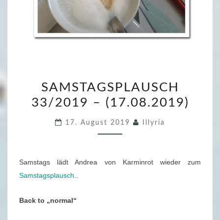
S
SAMSTAGSPLAUSCH
A
33/2019 – (17.08.2019)
M
S
17. August 2019
Illyria
T
A
G
Samstags lädt Andrea von Karminrot wieder zum
S
Samstagsplausch
..
P
L
Back to „normal“
A