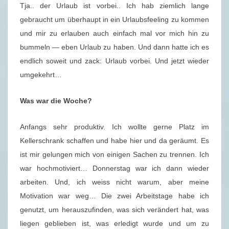
U
Tja.. der Urlaub ist vorbei.. Ich hab ziemlich lange
S
gebraucht um überhaupt in ein Urlaubsfeeling zu kommen
C
und mir zu erlauben auch einfach mal vor mich hin zu
H
bummeln — eben Urlaub zu haben. Und dann hatte ich es
3
endlich soweit und zack: Urlaub vorbei. Und jetzt wieder
3
umgekehrt…
/
2
Was war die Woche?
0
1
Anfangs sehr produktiv. Ich wollte gerne Platz im
9
Kellerschrank schaffen und habe hier und da geräumt. Es
–
ist mir gelungen mich von einigen Sachen zu trennen. Ich
(
war hochmotiviert… Donnerstag war ich dann wieder
1
arbeiten. Und, ich weiss nicht warum, aber meine
7
Motivation war weg… Die zwei Arbeitstage habe ich
.
genutzt, um herauszufinden, was sich verändert hat, was
0
liegen geblieben ist, was erledigt wurde und um zu