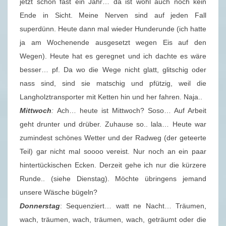
jetzt schon fast ein Jahr… da ist wohl auch noch kein
Ende in Sicht. Meine Nerven sind auf jeden Fall
superdünn. Heute dann mal wieder Hunderunde (ich hatte
ja am Wochenende ausgesetzt wegen Eis auf den
Wegen). Heute hat es geregnet und ich dachte es wäre
besser… pf. Da wo die Wege nicht glatt, glitschig oder
nass sind, sind sie matschig und pfützig, weil die
Langholztransporter mit Ketten hin und her fahren. Naja..
Mittwoch
:
Ach… heute ist Mittwoch? Soso… Auf Arbeit
geht drunter und drüber. Zuhause so.. lala… Heute war
zumindest schönes Wetter und der Radweg (der geteerte
Teil) gar nicht mal soooo vereist. Nur noch an ein paar
hintertückischen Ecken. Derzeit gehe ich nur die kürzere
Runde.. (siehe Dienstag). Möchte übringens jemand
unsere Wäsche bügeln?
Donnerstag
: Sequenziert… watt ne Nacht… Träumen,
wach, träumen, wach, träumen, wach, geträumt oder die