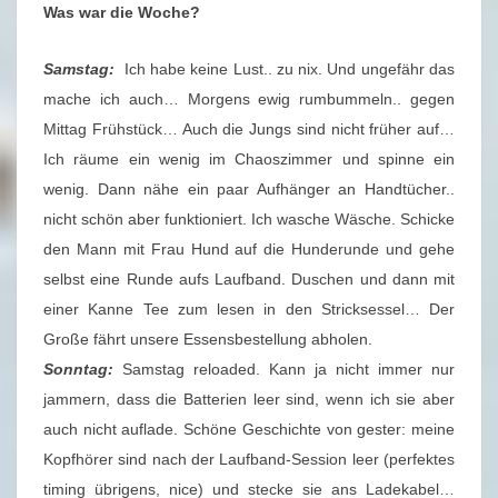
U
Was war die Woche?
S
C
Samstag:
Ich habe keine Lust.. zu nix. Und ungefähr das
H
mache ich auch… Morgens ewig rumbummeln.. gegen
0
Mittag Frühstück… Auch die Jungs sind nicht früher auf…
4
Ich räume ein wenig im Chaoszimmer und spinne ein
/
wenig. Dann nähe ein paar Aufhänger an Handtücher..
2
nicht schön aber funktioniert. Ich wasche Wäsche. Schicke
0
den Mann mit Frau Hund auf die Hunderunde und gehe
2
selbst eine Runde aufs Laufband. Duschen und dann mit
1
einer Kanne Tee zum lesen in den Stricksessel… Der
–
Große fährt unsere Essensbestellung abholen.
2
Sonntag:
Samstag reloaded. Kann ja nicht immer nur
3
jammern, dass die Batterien leer sind, wenn ich sie aber
.
auch nicht auflade. Schöne Geschichte von gester: meine
0
Kopfhörer sind nach der Laufband-Session leer (perfektes
1
timing übrigens, nice) und stecke sie ans Ladekabel…