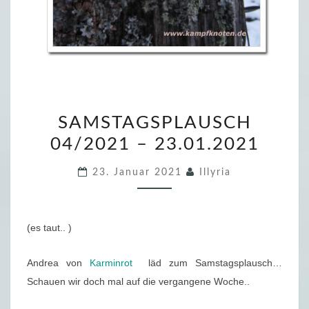
S
SAMSTAGSPLAUSCH
A
04/2021 – 23.01.2021
M
S
23. Januar 2021
Illyria
T
A
G
(es taut.. )
S
P
Andrea von
Karminrot
läd zum Samstagsplausch…
L
Schauen wir doch mal auf die vergangene Woche..
A