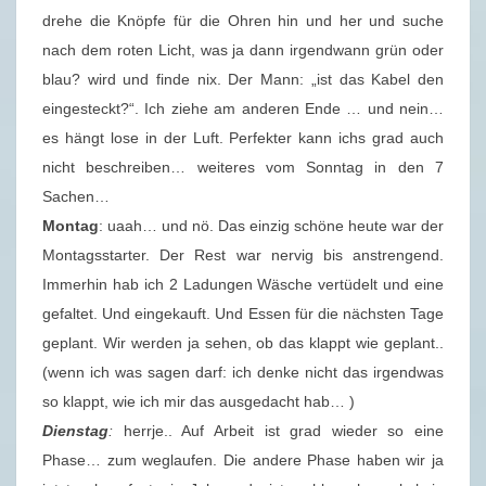
.
drehe die Knöpfe für die Ohren hin und her und suche
2
nach dem roten Licht, was ja dann irgendwann grün oder
0
blau? wird und finde nix. Der Mann: „ist das Kabel den
2
eingesteckt?“. Ich ziehe am anderen Ende … und nein…
1
es hängt lose in der Luft. Perfekter kann ichs grad auch
nicht beschreiben… weiteres vom Sonntag in den 7
Sachen…
Montag
: uaah… und nö. Das einzig schöne heute war der
Montagsstarter. Der Rest war nervig bis anstrengend.
Immerhin hab ich 2 Ladungen Wäsche vertüdelt und eine
gefaltet. Und eingekauft. Und Essen für die nächsten Tage
geplant. Wir werden ja sehen, ob das klappt wie geplant..
(wenn ich was sagen darf: ich denke nicht das irgendwas
so klappt, wie ich mir das ausgedacht hab… )
Dienstag
:
herrje.. Auf Arbeit ist grad wieder so eine
Phase… zum weglaufen. Die andere Phase haben wir ja