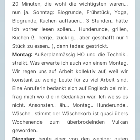
20 Minuten, die wohl die wichtigsten waren…
.
nun ja. Sonntag: Blogrunde, Frühstück, Yoga,
2
Blogrunde, Kuchen auftauen… 3 Stunden.. hätte
0
ich vorher lesen sollen… Hunderunde, grillen,
2
Kuchen (!.. herrje.. zuckrig… aber geschafft nur 1
2
Stück zu essen.. ), dann tadaa: gestrickt.
Montag
: Außerplanmässig HO und die Technik..
streikt. Was erwarte ich auch von einem Montag.
Wir regen uns auf Arbeit kollektiv auf, weil wir
konstant zu wenig Leute für zu viel Arbeit sind.
Eine Anruferin bedankt sich auf Englisch bei mir..
frag mich wo die in Gedanken war. Ich weiss es
nicht. Ansonsten.. äh… Montag.. Hunderunde..
Wäsche.. stimmt der Wäschekorb ist quasi übers
Wochenende zum überbrodelnden Vulkan
geworden..
Dienstag:
heute einer von den weniger guten