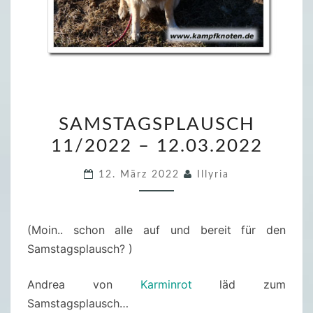
S
SAMSTAGSPLAUSCH
A
11/2022 – 12.03.2022
M
S
12. März 2022
Illyria
T
A
G
(Moin.. schon alle auf und bereit für den
S
Samstagsplausch? )
P
L
Andrea von
Karminrot
läd zum
A
Samstagsplausch…