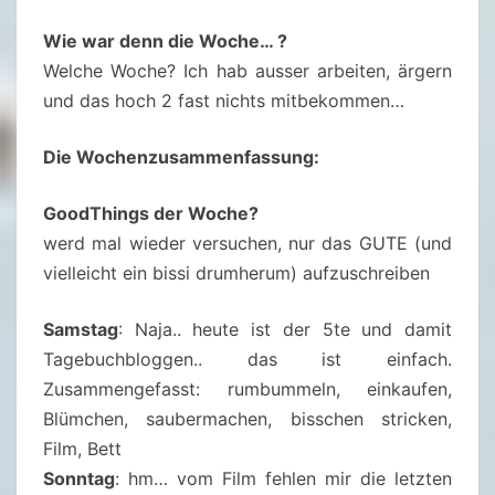
U
S
Wie war denn die Woche… ?
C
Welche Woche? Ich hab ausser arbeiten, ärgern
H
und das hoch 2 fast nichts mitbekommen…
1
1
Die Wochenzusammenfassung:
/
GoodThings der Woche?
2
werd mal wieder versuchen, nur das GUTE (und
0
vielleicht ein bissi drumherum) aufzuschreiben
2
2
Samstag
: Naja.. heute ist der 5te und damit
–
Tagebuchbloggen.. das ist einfach.
1
Zusammengefasst: rumbummeln, einkaufen,
2
Blümchen, saubermachen, bisschen stricken,
.
Film, Bett
0
Sonntag
: hm… vom Film fehlen mir die letzten
3