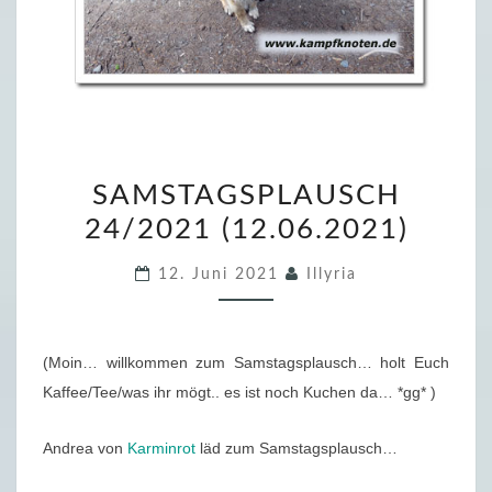
S
SAMSTAGSPLAUSCH
A
24/2021 (12.06.2021)
M
S
12. Juni 2021
Illyria
T
A
G
(Moin… willkommen zum Samstagsplausch… holt Euch
S
Kaffee/Tee/was ihr mögt.. es ist noch Kuchen da… *gg* )
P
L
Andrea von
Karminrot
läd zum Samstagsplausch…
A