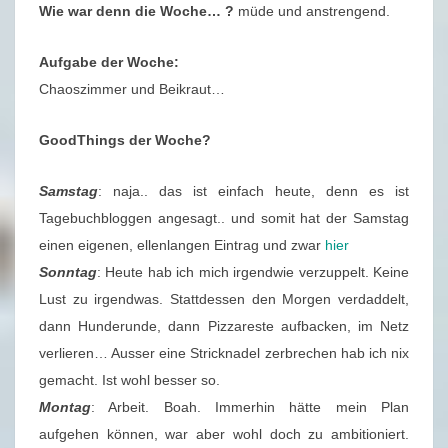
U
Wie war denn die Woche… ?
müde und anstrengend.
S
C
Aufgabe der Woche:
H
Chaoszimmer und Beikraut…
2
4
GoodThings der Woche?
/
Samstag
: naja.. das ist einfach heute, denn es ist
2
Tagebuchbloggen angesagt.. und somit hat der Samstag
0
einen eigenen, ellenlangen Eintrag und zwar
hier
2
Sonntag
: Heute hab ich mich irgendwie verzuppelt. Keine
1
Lust zu irgendwas. Stattdessen den Morgen verdaddelt,
(
dann Hunderunde, dann Pizzareste aufbacken, im Netz
1
verlieren… Ausser eine Stricknadel zerbrechen hab ich nix
2
gemacht. Ist wohl besser so.
.
Montag
: Arbeit. Boah. Immerhin hätte mein Plan
0
aufgehen können, war aber wohl doch zu ambitioniert.
6