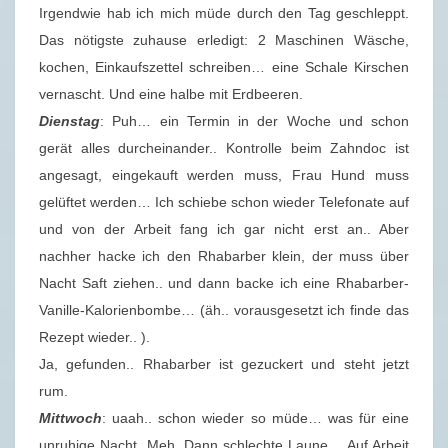
Irgendwie hab ich mich müde durch den Tag geschleppt.
.
Das nötigste zuhause erledigt: 2 Maschinen Wäsche,
2
kochen, Einkaufszettel schreiben… eine Schale Kirschen
0
vernascht. Und eine halbe mit Erdbeeren.
2
Dienstag
: Puh… ein Termin in der Woche und schon
1
gerät alles durcheinander.. Kontrolle beim Zahndoc ist
)
angesagt, eingekauft werden muss, Frau Hund muss
gelüftet werden… Ich schiebe schon wieder Telefonate auf
und von der Arbeit fang ich gar nicht erst an.. Aber
nachher hacke ich den Rhabarber klein, der muss über
Nacht Saft ziehen.. und dann backe ich eine Rhabarber-
Vanille-Kalorienbombe… (äh.. vorausgesetzt ich finde das
Rezept wieder.. ).
Ja, gefunden.. Rhabarber ist gezuckert und steht jetzt
rum.
Mittwoch
: uaah.. schon wieder so müde… was für eine
unruhige Nacht. Meh. Dann schlechte Laune… Auf Arbeit