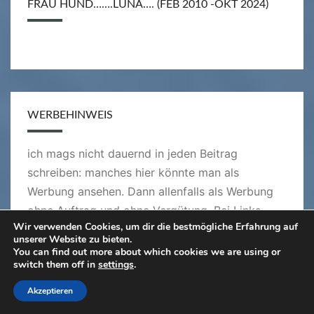
FRAU HUND…….LUNA…. (FEB 2010 -OKT 2024)
WERBEHINWEIS
ich mags nicht dauernd in jeden Beitrag
schreiben: manches hier könnte man als
Werbung ansehen. Dann allenfalls als Werbung
ohne Auftrag und ohne Vergütung. Bei Links
Wir verwenden Cookies, um dir die bestmögliche Erfahrung auf
handelt es sich meistens um Quellenangaben,
unserer Website zu bieten.
wo ich verwendete Muster gefunden habe.
You can find out more about which cookies we are using or
switch them off in
settings
.
Akzeptieren