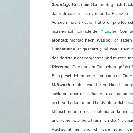
Sonntag:
Noch ein Sommertag.. ich back
dann draussen, ich verbuddle Pflanzen in 
Versuch macht kluch.. Hätte ich ja alles s
räumen auf.. ich lade den
7 Sachen
Sonnt
Montag
: Montag nech. Was soll ich sagen?
Hunderunde ist gesperrt (und zwar ziemlich
das darfste nicht vergessen und musste mal
Dienstag
:
Den ganzen Tag schon gefühlt Mi
Bujo geschrieben habe.. mühsam die Tage 
Mittwoch
:
meh… watt für ne Nacht.. mega 
schlafen, aber die diffusen Traumsequen
mich verlaufen, ohne Handy ohne Schlüsse
Menschen an, ob ich telefonieren könne, 
und keiner war bereit für mich die Nr. ein
Rückschritt sei und ich wäre schon d