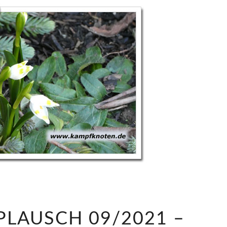
S
LAUSCH 09/2021 –
A