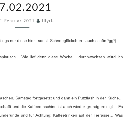
M
7.02.2021
S
7. Februar 2021
T
Illyria
A
G
rdings nur diese hier.. sonst: Schneeglöckchen.. auch schön *gg*)
S
P
lausch… Wie lief denn diese Woche .. durchwachsen würd ich
L
A
U
S
schen, Samstag fortgesetzt und dann ein Putzflash in der Küche…
C
schafft und die Kaffeemaschine ist auch wieder grundgereinigt… Es
H
Hunderunde und für Achtung: Kaffeetrinken auf der Terrasse… Was
0
9