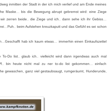
eg inmitten der Stadt in der ich mich verlief und am Ende meines
1
liche Maske… bis die Bewegung abrupt gebremst wird: eine Ziege
 wir zerren beide.. die Ziege und ich.. dann sehe ich ihr Gebiss…
rei…Puh.. beim Aufstehen kreuzkaputt und das Gefühl es sei schon
ch…Geschafft hab ich kaum etwas… immerhin einen Einkaufszettel
 To-Do list.. glaub ich.. vielleicht wird dann irgendwas auch mal
f.. bin heute nicht mal zu ner to-do list gekommen… einfach
che gewaschen, ganz viel gestaubsaugt, rumgeräumt, Hunderunde,