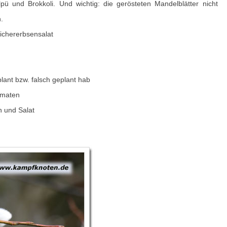
lpü und Brokkoli. Und wichtig: die gerösteten Mandelblätter nicht
.
Kichererbsensalat
eplant bzw. falsch geplant hab
omaten
n und Salat