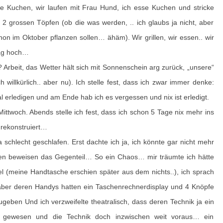
e Kuchen, wir laufen mit Frau Hund, ich esse Kuchen und stricke
/
2 grossen Töpfen (ob die was werden, .. ich glaubs ja nicht, aber
2
chon im Oktober pflanzen sollen… ähäm). Wir grillen, wir essen.. wir
0
ag hoch…
2
 Arbeit, das Wetter hält sich mit Sonnenschein arg zurück, „unsere“
1
 willkürlich.. aber nu). Ich stelle fest, dass ich zwar immer denke:
–
 erledigen und am Ende hab ich es vergessen und nix ist erledigt.
2
ttwoch. Abends stelle ich fest, dass ich schon 5 Tage nix mehr ins
7
rekonstruiert…
.
schlecht geschlafen. Erst dachte ich ja, ich könnte gar nicht mehr
0
zen beweisen das Gegenteil… So ein Chaos… mir träumte ich hätte
2
l (meine Handtasche erschien später aus dem nichts..), ich sprach
.
aber deren Handys hatten ein Taschenrechnerdisplay und 4 Knöpfe
2
zugeben Und ich verzweifelte theatralisch, dass deren Technik ja ein
0
a gewesen und die Technik doch inzwischen weit voraus… ein
2