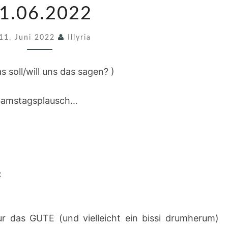
M
1.06.2022
S
11. Juni 2022
T
Illyria
A
G
 soll/will uns das sagen? )
S
Samstagsplausch…
P
L
A
U
S
:
C
H
2
r das GUTE (und vielleicht ein bissi drumherum)
4