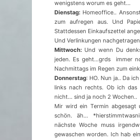
wenigstens worum es geht…
Dienstag:
Homeoffice.. Ansonst
zum aufregen aus. Und Papi
Stattdessen Einkaufszettel ange
Und Verlinkungen nachgetragen, 
Mittwoch:
Und wenn Du denks
jeden. Es geht…grds immer no
Nachmittags im Regen zum ein
Donnerstag
: HO. Nun ja.. Da ic
links nach rechts. Ob ich das
nicht… sind ja noch 2 Wochen..
Mir wird ein Termin abgesagt 
schön. äh… *hierstimmtwasnic
nächste Woche muss irgendwie
gewaschen worden. Ich hab ein