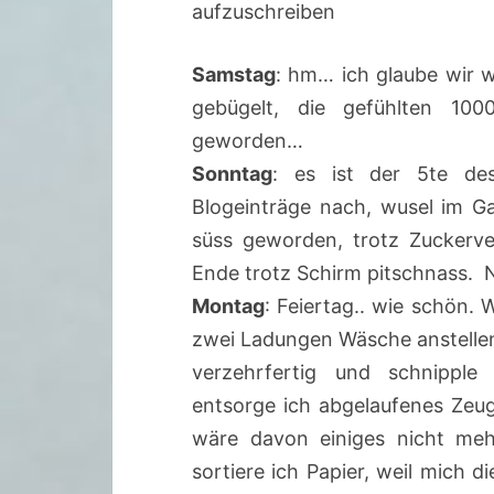
aufzuschreiben
Samstag
: hm… ich glaube wir 
gebügelt, die gefühlten 10
geworden…
Sonntag
: es ist der 5te de
Blogeinträge nach, wusel im G
süss geworden, trotz Zuckerv
Ende trotz Schirm pitschnass. 
Montag
: Feiertag.. wie schön. 
zwei Ladungen Wäsche anstellen,
verzehrfertig und schnipple
entsorge ich abgelaufenes Zeug
wäre davon einiges nicht mehr
sortiere ich Papier, weil mich 