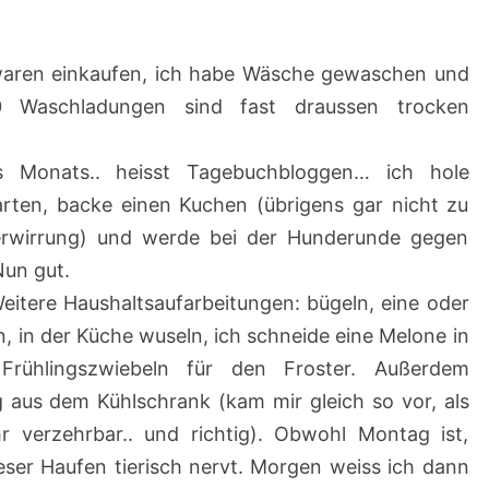
/
2
waren einkaufen, ich habe Wäsche gewaschen und
0
00 Waschladungen sind fast draussen trocken
2
2
s Monats.. heisst Tagebuchbloggen… ich hole
–
arten, backe einen Kuchen (übrigens gar nicht zu
1
erwirrung) und werde bei der Hunderunde gegen
1
Nun gut.
.
Weitere Haushaltsaufarbeitungen: bügeln, eine oder
0
 in der Küche wuseln, ich schneide eine Melone in
6
 Frühlingszwiebeln für den Froster. Außerdem
.
 aus dem Kühlschrank (kam mir gleich so vor, als
2
 verzehrbar.. und richtig). Obwohl Montag ist,
0
dieser Haufen tierisch nervt. Morgen weiss ich dann
2