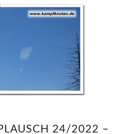
S
LAUSCH 24/2022 –
A