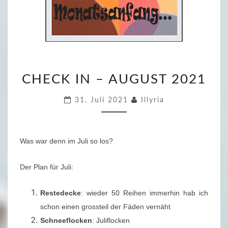
C
CHECK IN – AUGUST 2021
H
E
31. Juli 2021
Illyria
C
K
I
Was war denn im Juli so los?
N
–
Der Plan für Juli:
A
U
Restedecke
: wieder 50 Reihen immerhin hab ich
G
schon einen grossteil der Fäden vernäht
U
Schneeflocken
: Juliflocken