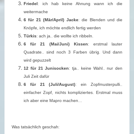
S
Friedel
: ich hab keine Ahnung wann ich die
T
weitermache
2
6 für 21 (Mär/April) Jacke
: die Blenden und die
0
Knöpfe, ich möchte endlich fertig werden
2
Türkis
: ach ja.. die wollte ich ribbeln.
1
6 für 21 (Mai/Juni) Kissen
: erstmal lauter
Quadrate.. sind noch 3 Farben übrig. Und dann
wird gepuzzelt
12 für 21 Junisocken
: tja.. keine Wahl.. nur den
Juli Zeit dafür
6 für 21 (Juli/August)
: ein Zopfmusterpulli..
einfacher Zopf, nichts kompliziertes. Erstmal muss
ich aber eine Mapro machen…
Was tatsächlich geschah: