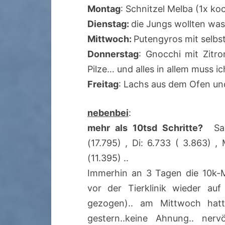
Montag
: Schnitzel Melba (1x ko
Dienstag:
die Jungs wollten wa
Mittwoch:
Putengyros mit selbs
Donnerstag
: Gnocchi mit Zitro
Pilze… und alles in allem muss ic
Freitag
: Lachs aus dem Ofen und 
nebenbei
:
mehr als 10tsd Schritte?
Sa:1
(17.795) , Di: 6.733 ( 3.863) ,
(11.395) ..
Immerhin an 3 Tagen die 10k-M
vor der Tierklinik wieder au
gezogen).. am Mittwoch hat
gestern..keine Ahnung.. ner