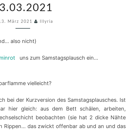
M
3.03.2021
S
13. März 2021
T
Illyria
A
G
end… also nicht)
S
minrot
uns zum Samstagsplausch ein…
P
L
A
Sparflamme vielleicht?
U
S
ich bei der Kurzversion des Samstagsplausches. Ist
C
ar hier gleich: aus dem Bett schälen, arbeiten,
H
chselschicht beobachten (sie hat 2 dicke Nähte
1
n Rippen… das zwickt offenbar ab und an und das
1