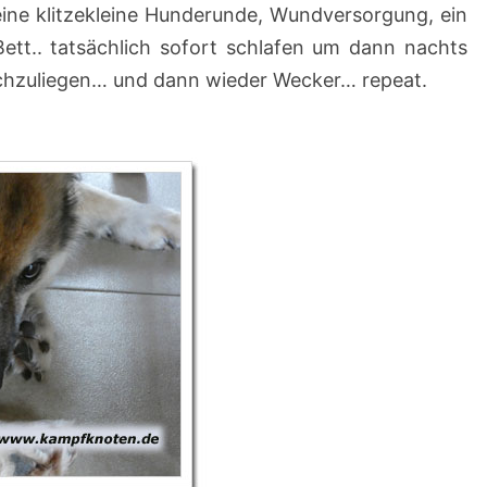
eine klitzekleine Hunderunde, Wundversorgung, ein
/
Bett.. tatsächlich sofort schlafen um dann nachts
2
chzuliegen… und dann wieder Wecker… repeat.
0
2
1
–
1
3
.
0
3
.
2
0
2