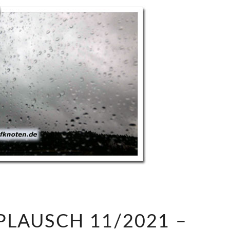
S
LAUSCH 11/2021 –
A