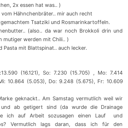
chen, 2x essen hat was.. )
s vom Hähnchenbräter.. mir auch recht
tgemachtem Tsatziki und Rosmarinkartoffeln.
nenbutter.. (also.. da war noch Brokkoli drin und
h mutiger werden mit Chili.. )
Pasta mit Blattspinat.. auch lecker.
3.590 (16.121), So: 7.230 (15.705) , Mo: 7.414
 Mi: 10.864 (5.053), Do: 9.248 (5.675), Fr: 10.609
arke geknackt.. Am Samstag vermutlich weil wir
f und ab getigert sind (da wurde die Drainage
te ich auf Arbeit sozusagen einen Lauf und
vös? Vermutlich lags daran, dass ich für den