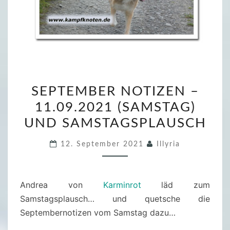
S
SEPTEMBER NOTIZEN –
E
11.09.2021 (SAMSTAG)
P
UND SAMSTAGSPLAUSCH
T
E
12. September 2021
Illyria
M
B
E
Andrea von
Karminrot
läd zum
R
Samstagsplausch… und quetsche die
N
Septembernotizen vom Samstag dazu…
O