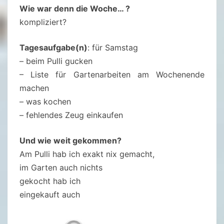
T
Wie war denn die Woche… ?
I
kompliziert?
Z
E
Tagesaufgabe(n)
: für Samstag
N
– beim Pulli gucken
–
– Liste für Gartenarbeiten am Wochenende
1
machen
1
– was kochen
.
– fehlendes Zeug einkaufen
0
9
Und wie weit gekommen?
.
Am Pulli hab ich exakt nix gemacht,
2
im Garten auch nichts
0
gekocht hab ich
2
eingekauft auch
1
(