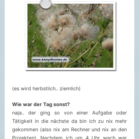
S
A
M
S
T
A
G
)
U
N
(es wird herbstlich.. ziemlich)
D
S
Wie war der Tag sonst?
A
naja.. der ging so von einer Aufgabe oder
M
Tätigkeit in die nächste da bin ich zu nix mehr
S
gekommen (also nix am Rechner und nix an den
T
Projekten). Nachdem ich um 4 Uhr wach war
A