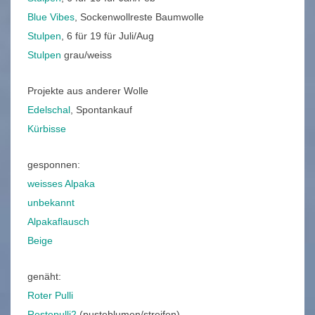
Blue Vibes
, Sockenwollreste Baumwolle
Stulpen
, 6 für 19 für Juli/Aug
Stulpen
grau/weiss
Projekte aus anderer Wolle
Edelschal
, Spontankauf
Kürbisse
gesponnen:
weisses Alpaka
unbekannt
Alpakaflausch
Beige
genäht:
Roter Pulli
Restepulli2
(pusteblumen/streifen)