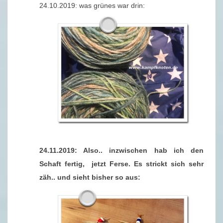
M
24.10.2019: was grünes war drin:
B
E
R
2
0
1
9
24.11.2019: Also.. inzwischen hab ich den
Schaft fertig, jetzt Ferse. Es strickt sich sehr
zäh.. und sieht bisher so aus: