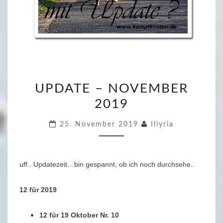
U
UPDATE – NOVEMBER
P
2019
D
A
25. November 2019
Illyria
T
E
–
uff.. Updatezeit…bin gespannt, ob ich noch durchsehe..
N
O
12 für 2019
V
E
12 für 19 Oktober Nr. 10